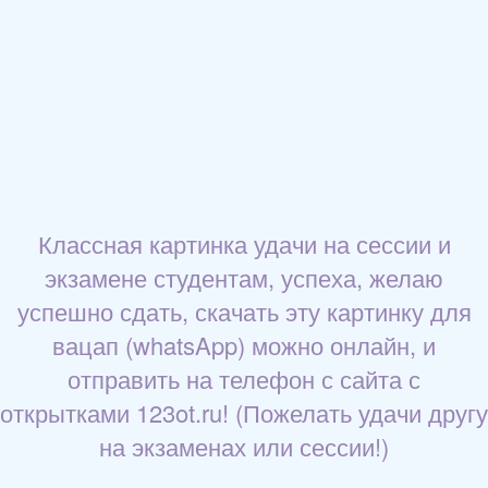
Классная картинка удачи на сессии и
экзамене студентам, успеха, желаю
успешно сдать, скачать эту картинку для
вацап (whatsApp) можно онлайн, и
отправить на телефон с сайта с
открытками 123ot.ru! (Пожелать удачи другу
на экзаменах или сессии!)