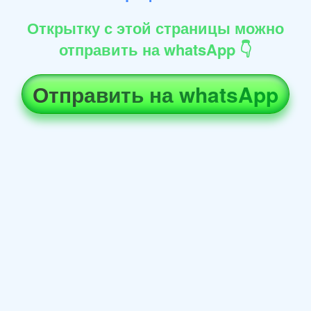
Открытку с этой страницы можно
отправить на whatsApp 👇
Отправить на whatsApp