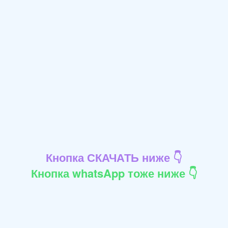
Кнопка СКАЧАТЬ ниже 👇
Кнопка whatsApp тоже ниже 👇