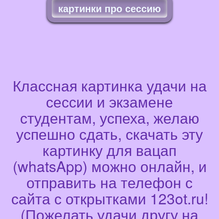
картинки про сессию
Классная картинка удачи на
сессии и экзамене
студентам, успеха, желаю
успешно сдать, скачать эту
картинку для вацап
(whatsApp) можно онлайн, и
отправить на телефон с
сайта с открытками 123ot.ru!
(Пожелать удачи другу на