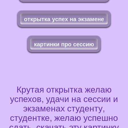
открытка успех на экзамене
картинки про сессию
Крутая открытка желаю
успехов, удачи на сессии и
экзаменах студенту,
студентке, желаю успешно
сдать, скачать эту картинку