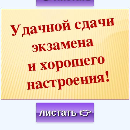
Загрузка картинки...
листать 👉