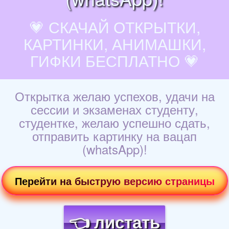
💗 СКАЧАЙ ОТКРЫТКИ,
КАРТИНКИ, АНИМАШКИ,
ГИФКИ БЕСПЛАТНО 💗
Открытка желаю успехов, удачи на
сессии и экзаменах студенту,
студентке, желаю успешно сдать,
отправить картинку на вацап
(whatsApp)!
Перейти на быструю версию страницы
👈 листать