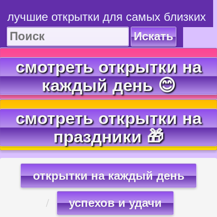
лучшие открытки для самых близких
Искать
смотреть открытки на
каждый день 😊
смотреть открытки на
праздники 🎁
открытки на каждый день
успехов и удачи