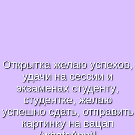
Открытка желаю успехов,
удачи на сессии и
экзаменах студенту,
студентке, желаю
успешно сдать, отправить
картинку на вацап
(whatsApp)!