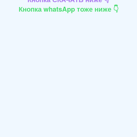
Кнопка whatsApp тоже ниже 👇