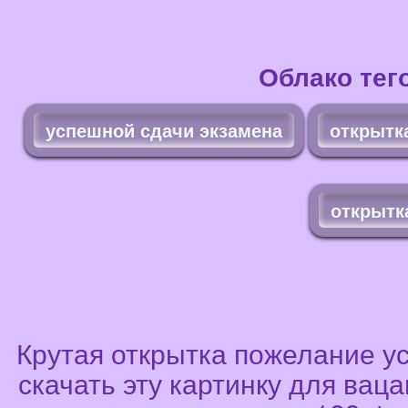
Облако тег
успешной сдачи экзамена
открытк
открытк
Крутая открытка пожелание ус
скачать эту картинку для вац