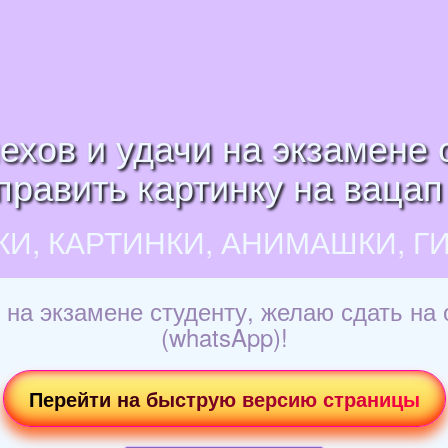
хов и удачи на экзамене 
править картинку на вацап
КИ, КАРТИНКИ, АНИМАШКИ, Г
на экзамене студенту, желаю сдать на 
(whatsApp)!
Перейти на быструю версию страницы