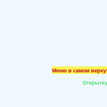
Меню в самом верху☝
Открытку