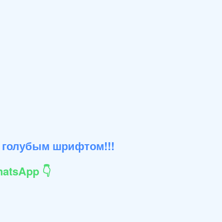
 голубым шрифтом!!!
atsApp 👇