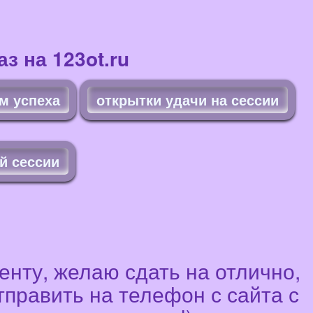
з на 123ot.ru
м успеха
открытки удачи на сессии
й сессии
енту, желаю сдать на отлично,
тправить на телефон с сайта с