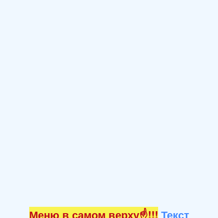
Меню в самом верху☝!!!
Текст