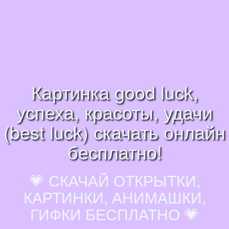
Картинка good luck,
успеха, красоты, удачи
(best luck) скачать онлайн
бесплатно!
💗 СКАЧАЙ ОТКРЫТКИ,
КАРТИНКИ, АНИМАШКИ,
ГИФКИ БЕСПЛАТНО 💗