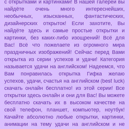
с открытками и картинками! В нашей галереи вы
найдёте очень много интереснейших,
необычных, изысканных, фантастических,
дизайнерских открыток! Если захотите, Вы
найдёте здесь и самые простые открытки и
картинки, без каких-либо изощрений! Всё для
Вас! Всё что пожелаете из огромного мира
праздничных изображений! Сейчас перед Вами
открытка из серии успехов и удачи! Категория
называется удачи на английском! Надеемся, что
Вам понравилась открытка Гифка желаю
успехов, удачи, счастья на английском (best luck)
скачать онлайн бесплатно! из этой серии! Все
открытки здесь онлайн и они для Вас! Вы можете
бесплатно скачать их в высоком качестве на
свой телефон, планшет, компьютер, ноутбук!
Качайте абсолютно любые открытки, картинки,
анимации на тему удачи на английском и не