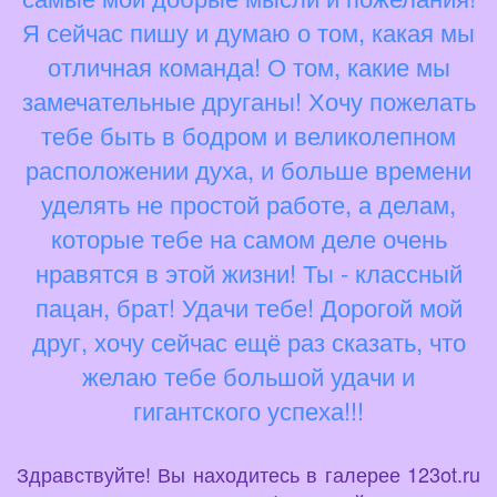
Я сейчас пишу и думаю о том, какая мы
отличная команда! О том, какие мы
замечательные друганы! Хочу пожелать
тебе быть в бодром и великолепном
расположении духа, и больше времени
уделять не простой работе, а делам,
которые тебе на самом деле очень
нравятся в этой жизни! Ты - классный
пацан, брат! Удачи тебе! Дорогой мой
друг, хочу сейчас ещё раз сказать, что
желаю тебе большой удачи и
гигантского успеха!!!
Здравствуйте! Вы находитесь в галерее 123ot.ru