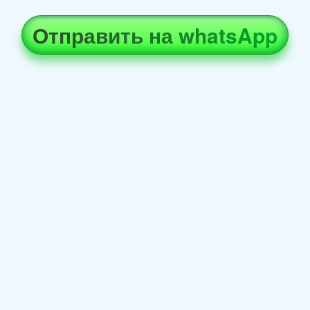
Отправить на whatsApp