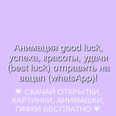
Анимация good luck,
успеха, красоты, удачи
(best luck) отправить на
вацап (whatsApp)!
💗 СКАЧАЙ ОТКРЫТКИ,
КАРТИНКИ, АНИМАШКИ,
ГИФКИ БЕСПЛАТНО 💗