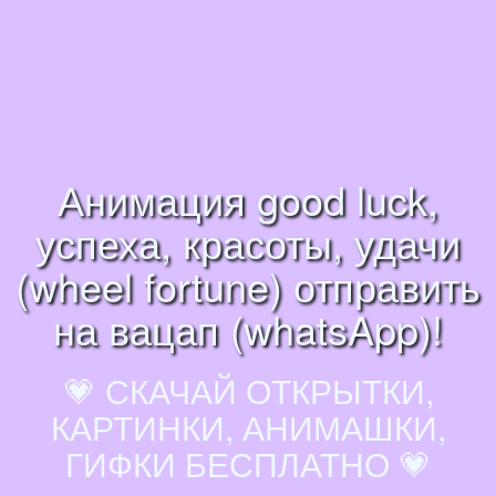
Анимация good luck,
успеха, красоты, удачи
(wheel fortune) отправить
на вацап (whatsApp)!
💗 СКАЧАЙ ОТКРЫТКИ,
КАРТИНКИ, АНИМАШКИ,
ГИФКИ БЕСПЛАТНО 💗