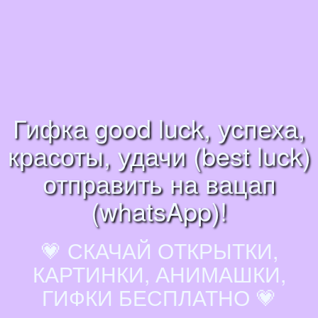
Гифка good luck, успеха,
красоты, удачи (best luck)
отправить на вацап
(whatsApp)!
💗 СКАЧАЙ ОТКРЫТКИ,
КАРТИНКИ, АНИМАШКИ,
ГИФКИ БЕСПЛАТНО 💗