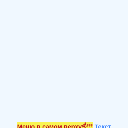
Меню в самом верху☝!!!
Текст