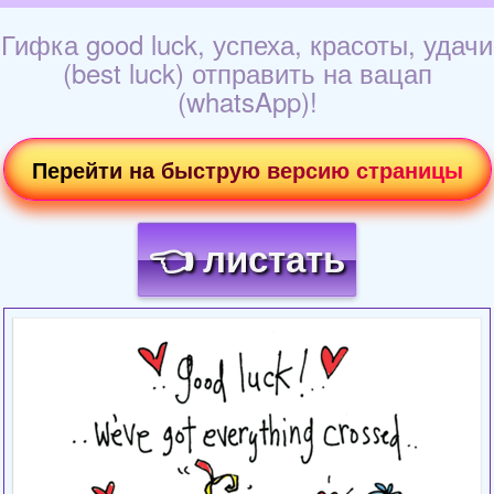
Гифка good luck, успеха, красоты, удачи
(best luck) отправить на вацап
(whatsApp)!
Перейти на быструю версию страницы
👈 листать
Загрузка картинки...