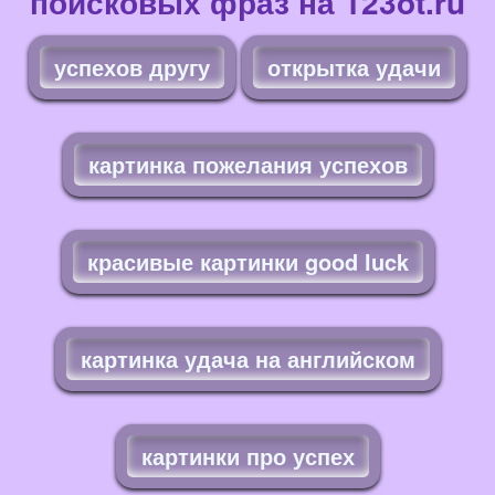
поисковых фраз на 123ot.ru
успехов другу
открытка удачи
картинка пожелания успехов
красивые картинки good luck
картинка удача на английском
картинки про успех