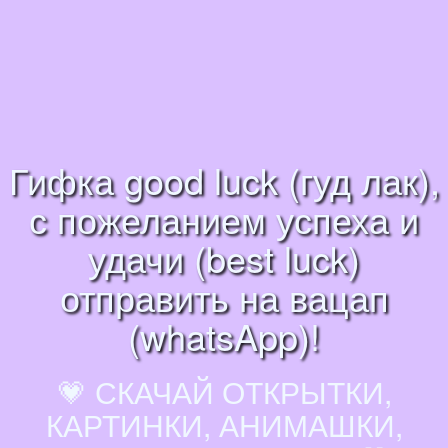
Гифка good luck (гуд лак),
с пожеланием успеха и
удачи (best luck)
отправить на вацап
(whatsApp)!
💗 СКАЧАЙ ОТКРЫТКИ,
КАРТИНКИ, АНИМАШКИ,