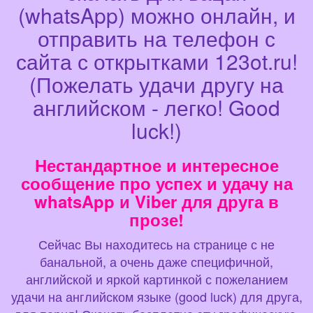
(whatsApp) можно онлайн, и
отправить на телефон с
сайта с открытками 123ot.ru!
(Пожелать удачи другу на
английском - легко! Good
luck!)
Нестандартное и интересное
сообщение про успех и удачу на
whatsApp и Viber для друга в
прозе!
Сейчас Вы находитесь на странице с не
банальной, а очень даже специфичной,
английской и яркой картинкой с пожеланием
удачи на английском языке (good luck) для друга,