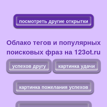
посмотреть другие открытки
Облако тегов и популярных
поисковых фраз на 123ot.ru
успехов другу
картинка удачи
картинка пожелания успехов