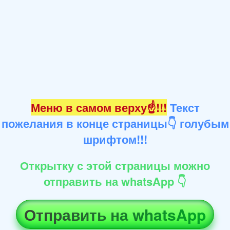
Меню в самом верху☝!!!
Текст
пожелания в конце страницы👇 голубым
шрифтом!!!
Открытку с этой страницы можно
отправить на whatsApp 👇
Отправить на whatsApp