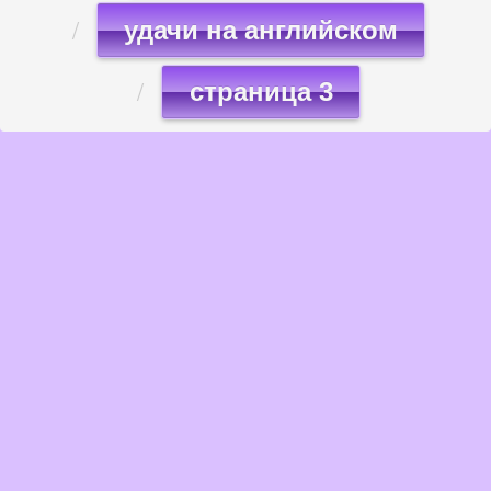
удачи на английском
страница 3