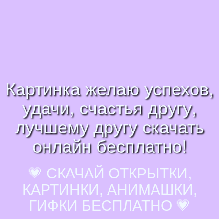
Картинка желаю успехов,
удачи, счастья другу,
лучшему другу скачать
онлайн бесплатно!
💗 СКАЧАЙ ОТКРЫТКИ,
КАРТИНКИ, АНИМАШКИ,
ГИФКИ БЕСПЛАТНО 💗