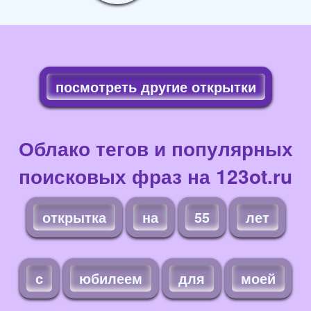
посмотреть другие открытки
Облако тегов и популярных
поисковых фраз на 123ot.ru
открытка
на
55
лет
с
юбилеем
для
моей