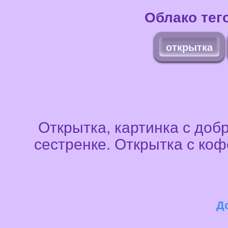
Облако тег
открытка
Открытка, картинка с доб
сестренке. Открытка с ко
До