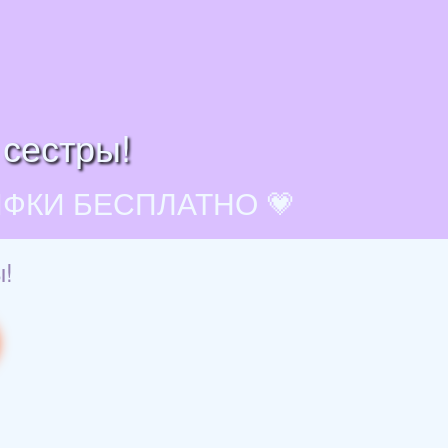
 сестры!
ИФКИ БЕСПЛАТНО 💗
ы!