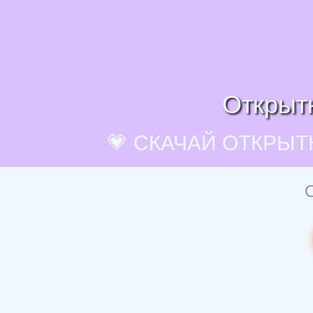
Открытк
💗 СКАЧАЙ ОТКРЫТ
О