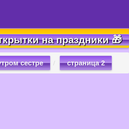
ткрытки на праздники 🎁
утром сестре
страница 2