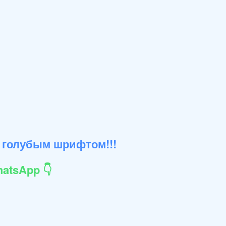
 голубым шрифтом!!!
atsApp 👇