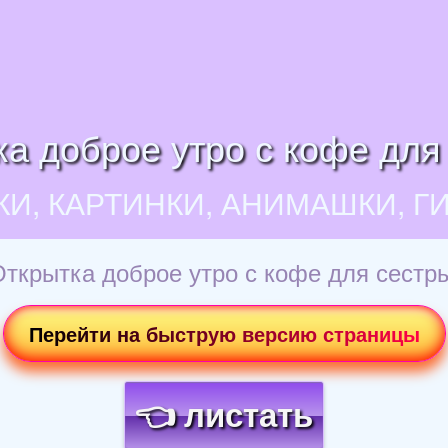
а доброе утро с кофе для
КИ, КАРТИНКИ, АНИМАШКИ, Г
ткрытка доброе утро с кофе для сестр
Перейти на быструю версию страницы
👈 листать