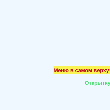
Меню в самом верху☝
Открытку