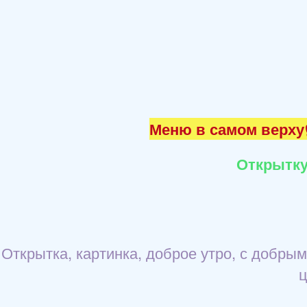
Меню в самом верху☝
Открытку
Открытка, картинка, доброе утро, с добры
ц