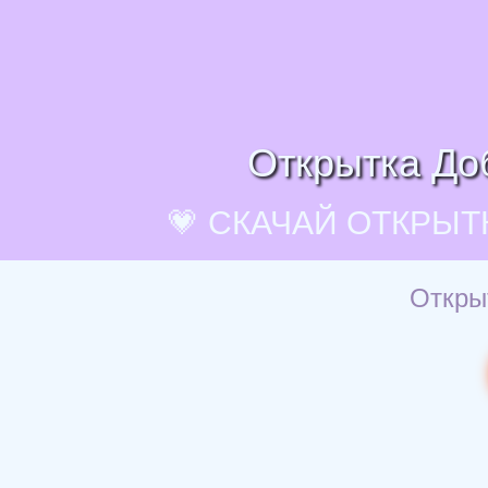
Открытка До
💗 СКАЧАЙ ОТКРЫТ
Откры