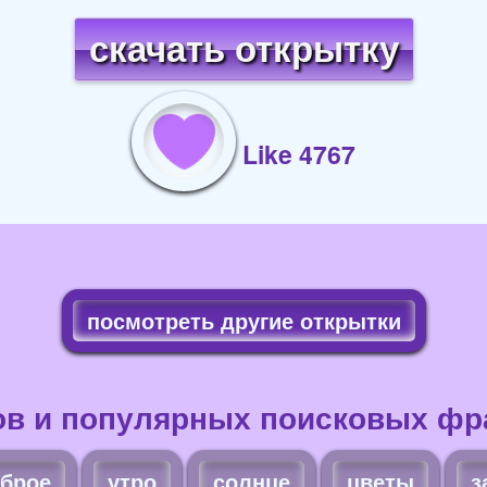
скачать открытку
Like 4767
посмотреть другие открытки
ов и популярных поисковых фра
брое
утро
солнце
цветы
з