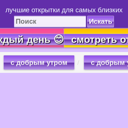
лучшие открытки для самых близких
Искать
ждый день 😊
смотреть о
с добрым утром
с добрым 