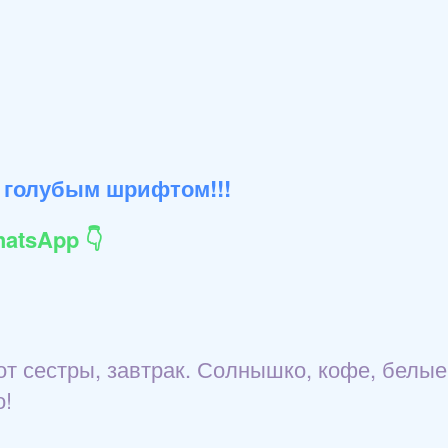
 голубым шрифтом!!!
atsApp 👇
от сестры, завтрак. Солнышко, кофе, белые
о!