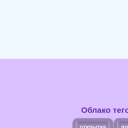
Облако тег
открытка
до