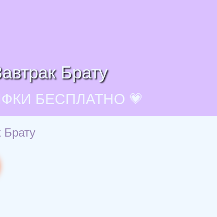
автрак Брату
ИФКИ БЕСПЛАТНО 💗
 Брату