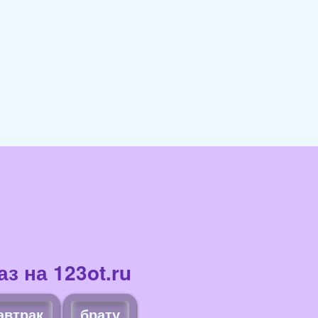
з на 123ot.ru
автрак
брату