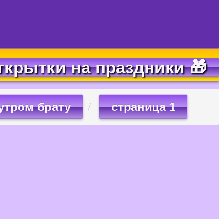
ткрытки на праздники 🎁
утром брату
страница 1