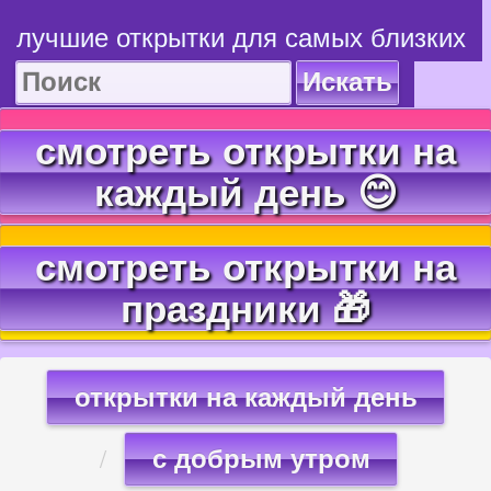
лучшие открытки для самых близких
Искать
смотреть открытки на
каждый день 😊
смотреть открытки на
праздники 🎁
открытки на каждый день
с добрым утром