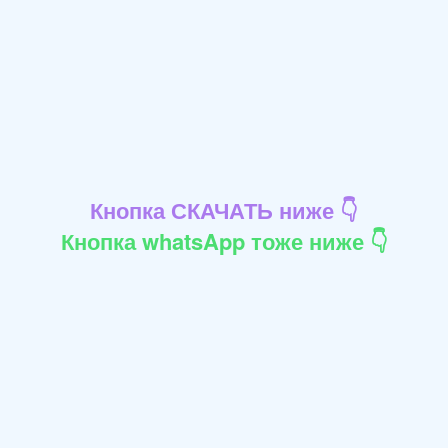
Кнопка СКАЧАТЬ ниже 👇
Кнопка whatsApp тоже ниже 👇