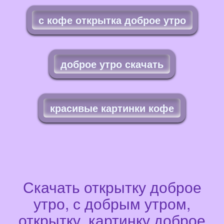
с кофе открытка доброе утро
доброе утро скачать
красивые картинки кофе
Скачать открытку доброе
утро, с добрым утром,
открытку, картинку доброе