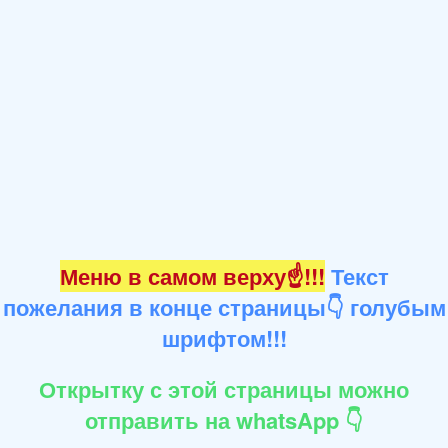
Меню в самом верху☝!!!
Текст
пожелания в конце страницы👇 голубым
шрифтом!!!
Открытку с этой страницы можно
отправить на whatsApp 👇