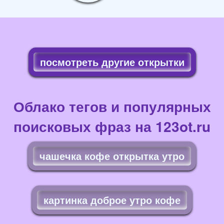
посмотреть другие открытки
Облако тегов и популярных
поисковых фраз на 123ot.ru
чашечка кофе открытка утро
картинка доброе утро кофе