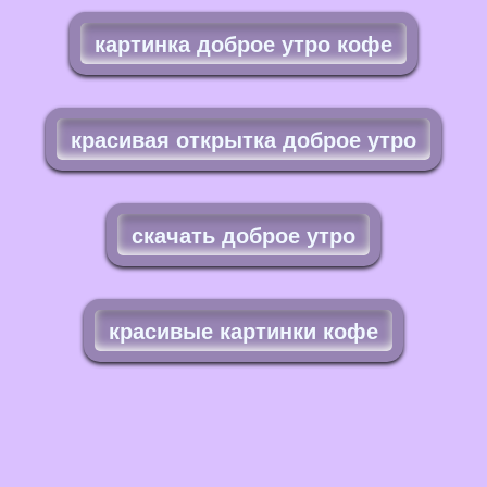
картинка доброе утро кофе
красивая открытка доброе утро
скачать доброе утро
красивые картинки кофе