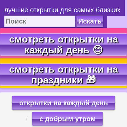
лучшие открытки для самых близких
Искать
смотреть открытки на
каждый день 😊
смотреть открытки на
праздники 🎁
открытки на каждый день
с добрым утром