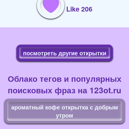
Like 206
посмотреть другие открытки
Облако тегов и популярных
поисковых фраз на 123ot.ru
ароматный кофе открытка с добрым
утром