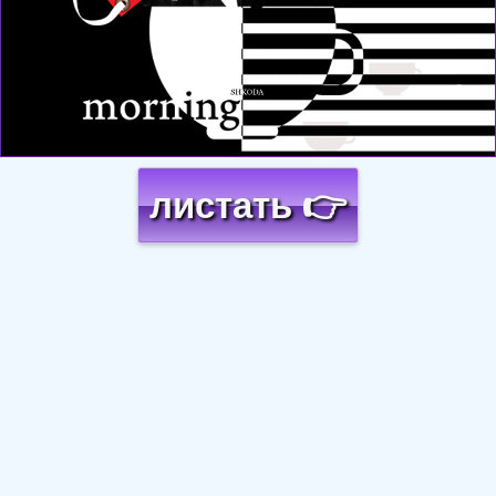
листать 👉