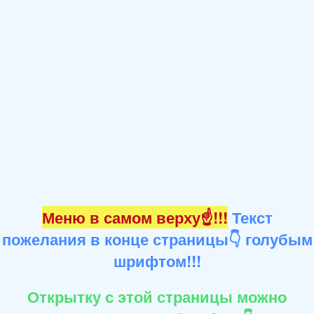
Меню в самом верху☝!!!
Текст
пожелания в конце страницы👇 голубым
шрифтом!!!
Открытку с этой страницы можно