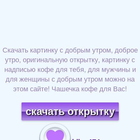
Скачать картинку с добрым утром, доброе
утро, оригинальную открытку, картинку с
надписью кофе для тебя, для мужчины и
для женщины с добрым утром можно на
этом сайте! Чашечка кофе для Вас!
скачать открытку