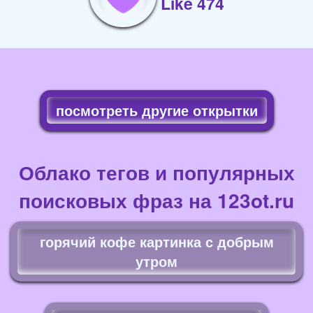
Like 474
посмотреть другие открытки
Облако тегов и популярных
поисковых фраз на 123ot.ru
горячий кофе картинка с добрым
утром