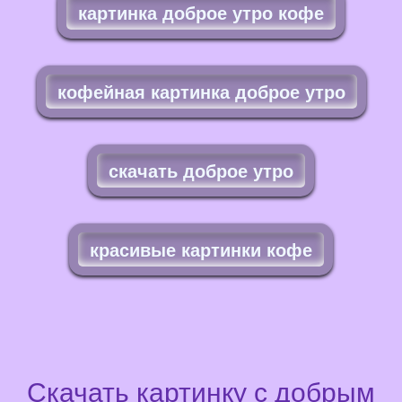
картинка доброе утро кофе
кофейная картинка доброе утро
скачать доброе утро
красивые картинки кофе
Скачать картинку с добрым