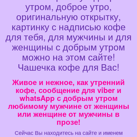
утром, доброе утро,
оригинальную открытку,
картинку с надписью кофе
для тебя, для мужчины и для
женщины с добрым утром
можно на этом сайте!
Чашечка кофе для Вас!
Живое и нежное, как утренний
кофе, сообщение для viber и
whatsApp с добрым утром
любимому мужчине от женщины
или женщине от мужчины в
прозе!
Сейчас Вы находитесь на сайте и именем