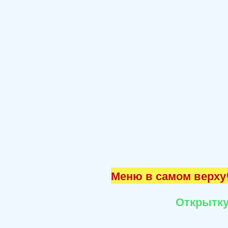
Меню в самом верху☝
Открытку