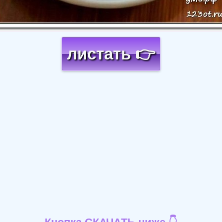
листать 👉
Кнопка СКАЧАТЬ ниже 👇