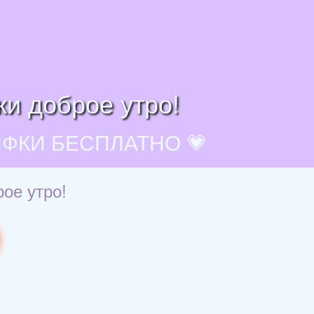
ки доброе утро!
ИФКИ БЕСПЛАТНО 💗
рое утро!