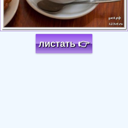
листать 👉