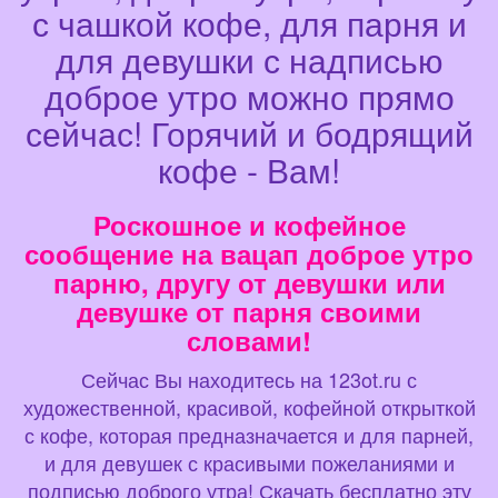
с чашкой кофе, для парня и
для девушки с надписью
доброе утро можно прямо
сейчас! Горячий и бодрящий
кофе - Вам!
Роскошное и кофейное
сообщение на вацап доброе утро
парню, другу от девушки или
девушке от парня своими
словами!
Сейчас Вы находитесь на 123ot.ru с
художественной, красивой, кофейной открыткой
с кофе, которая предназначается и для парней,
и для девушек с красивыми пожеланиями и
подписью доброго утра! Скачать бесплатно эту