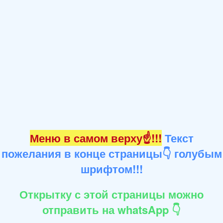
Меню в самом верху☝!!!
Текст
пожелания в конце страницы👇 голубым
шрифтом!!!
Открытку с этой страницы можно
отправить на whatsApp 👇