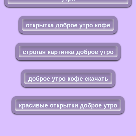
открытка доброе утро кофе
строгая картинка доброе утро
доброе утро кофе скачать
красивые открытки доброе утро