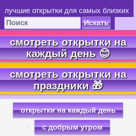
лучшие открытки для самых близких
Искать
смотреть открытки на
каждый день 😊
смотреть открытки на
праздники 🎁
открытки на каждый день
с добрым утром