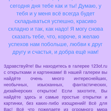
сегодня дня тебе как и ты! Думаю, у
тебя и у меня всё всегда будет
складываться успешно, красиво
складно и так, как надо! Я могу снова
сказать тебе, что, короче, я желаю
успехов нам побольше, любви к друг
другу и счастья, и добра ещё нам!
Здравствуйте! Вы находитесь в галерее 123ot.ru
с открытками и картинками! В нашей галереи вы
найдёте очень много интереснейших,
необычных, изысканных, фантастических,
дизайнерских открыток! Если захотите, Вы
найдёте здесь и самые простые открытки и
картинки, без каких-либо изощрений! Всё для
Вас! Всё что пожелаете из огромного мира