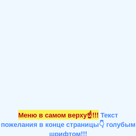
Меню в самом верху☝!!!
Текст
пожелания в конце страницы👇 голубым
шрифтом!!!