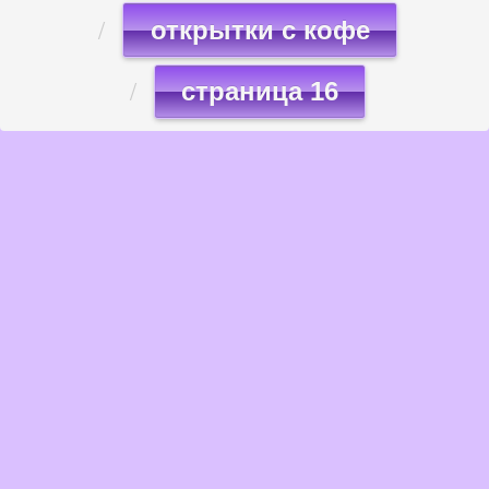
открытки с кофе
страница 16