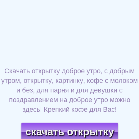
Скачать открытку доброе утро, с добрым
утром, открытку, картинку, кофе с молоком
и без, для парня и для девушки с
поздравлением на доброе утро можно
здесь! Крепкий кофе для Вас!
скачать открытку