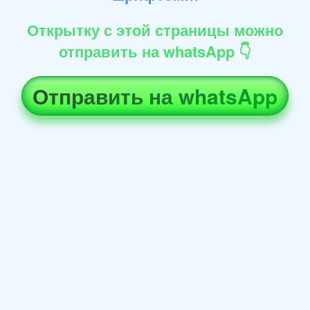
Открытку с этой страницы можно
отправить на whatsApp 👇
Отправить на whatsApp