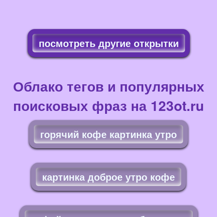
посмотреть другие открытки
Облако тегов и популярных
поисковых фраз на 123ot.ru
горячий кофе картинка утро
картинка доброе утро кофе