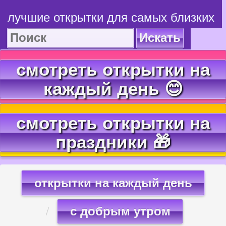
лучшие открытки для самых близких
Искать
смотреть открытки на
каждый день 😊
смотреть открытки на
праздники 🎁
открытки на каждый день
с добрым утром