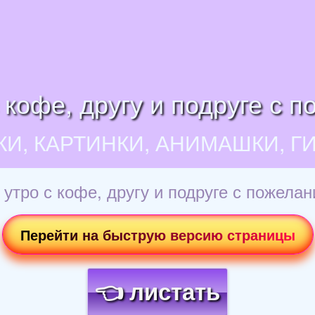
 кофе, другу и подруге с 
КИ, КАРТИНКИ, АНИМАШКИ, Г
 утро с кофе, другу и подруге с пожелан
Перейти на быструю версию страницы
👈 листать