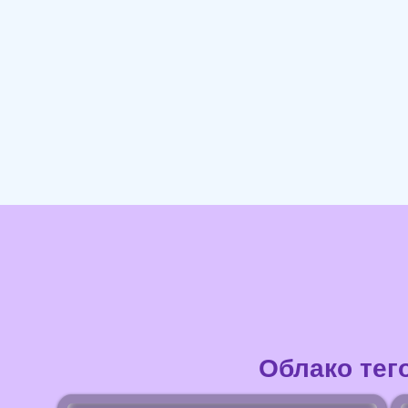
Облако тег