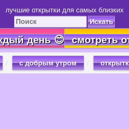
лучшие открытки для самых близких
Искать
ждый день 😊
смотреть о
с добрым утром
открытк