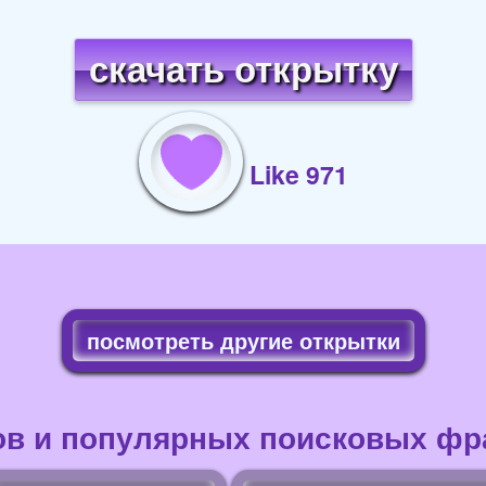
скачать открытку
Like 971
посмотреть другие открытки
ов и популярных поисковых фра