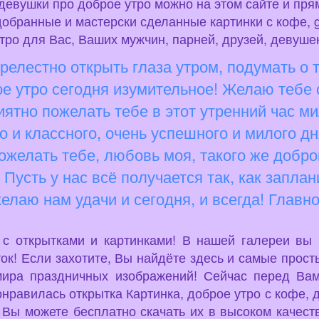
 девушки про доброе утро можно на этом сайте и пря
обранные и мастерски сделанные картинки с кофе, g
тро для Вас, Ваших мужчин, парней, друзей, девушек
релестно открыть глаза утром, подумать о т
ое утро сегодня изумительное! Желаю тебе 
ятно пожелать тебе в этот утренний час м
го и классного, очень успешного и милого д
елать тебе, любовь моя, такого же доброго
! Пусть у нас всё получается так, как запла
елаю нам удачи и сегодня, и всегда! Главн
u с открытками и картинками! В нашей галереи вы
ок! Если захотите, Вы найдёте здесь и самые просты
мира праздничных изображений! Сейчас перед Вам
нравилась открытка Картинка, доброе утро с кофе, д
 Вы можете бесплатно скачать их в высоком качест