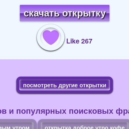
скачать открытку
Like 267
посмотреть другие открытки
ов и популярных поисковых фра
брым утром
открытка доброе утро кофе