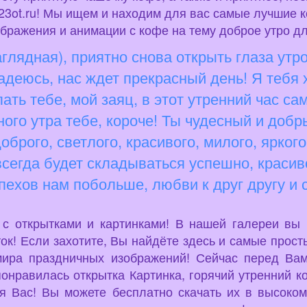
3ot.ru! Мы ищем и находим для вас самые лучшие 
ображения и анимации с кофе на тему доброе утро 
глядная), приятно снова открыть глаза утро
надеюсь, нас ждет прекрасный день! Я тебя 
ть тебе, мой заяц, в этот утренний час сам
ного утра тебе, короче! Ты чудесный и доб
брого, светлого, красивого, милого, яркого
 всегда будет складываться успешно, красив
пехов нам побольше, любви к друг другу и 
u с открытками и картинками! В нашей галереи вы
ок! Если захотите, Вы найдёте здесь и самые просты
мира праздничных изображений! Сейчас перед Вам
понравилась открытка Картинка, горячий утренний 
ля Вас! Вы можете бесплатно скачать их в высоком