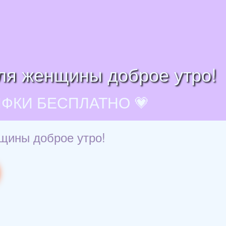
для женщины доброе утро!
ИФКИ БЕСПЛАТНО 💗
нщины доброе утро!