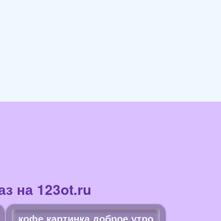
з на 123ot.ru
кофе картинка доброе утро