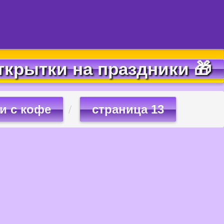
ткрытки на праздники 🎁
и с кофе
страница 13