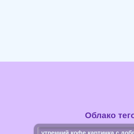
Облако тег
утренний кофе картинка с до