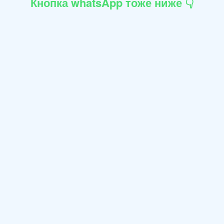
Кнопка whatsApp тоже ниже 👇