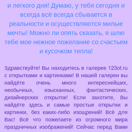
и легкого дня! Думаю, у тебя сегодня и
всегда всё всегда сбывается в
реальности и осуществляются милые
мечты! Можно ли опять сказать, я шлю
тебе мое нежное пожелание со счастьем
и кусочком тепла!
Здравствуйте! Вы находитесь в галерее 123ot.ru
с открытками и картинками! В нашей галереи вы
найдёте очень много интереснейших,
необычных, изысканных, фантастических,
дизайнерских открыток! Если захотите, Вы
найдёте здесь и самые простые открытки и
картинки, без каких-либо изощрений! Всё для
Вас! Всё что пожелаете из огромного мира
праздничных изображений! Сейчас перед Вами