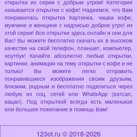
открытка из серии с добрым утром! Категория
называется открытки с кофе! Надеемся, что Вам
понравилась открытка Картинка, чашка кофе,
мужчине и женщине с надписью доброе утро! из
этой серии! Все открытки здесь онлайн и они для
Вас! Вы можете бесплатно скачать их в высоком
качестве на свой телефон, планшет, компьютер,
ноутбук! Качайте абсолютно любые открытки,
картинки, анимации на тему открытки с кофе и не
только! Вы можете легко отправить
понравившиеся изображения своим друзьям,
близким, родным и бесплатно поделиться через
любую из соц. сетей или WhatsApp (ватсап,
вацап). Под открыткой всегда есть маленькое
или большое пожелание в помощь Вам!
123ot.ru © 2018-2026