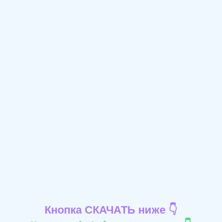
Кнопка СКАЧАТЬ ниже 👇