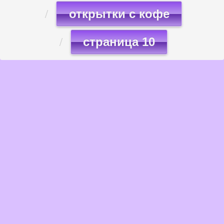
открытки с кофе
страница 10