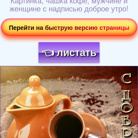
Картинка, чашка кофе, мужчине и
женщине с надписью доброе утро!
Перейти на быструю версию страницы
👈 листать
Загрузка картинки...