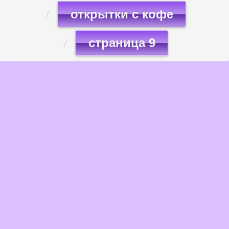
открытки с кофе
страница 9