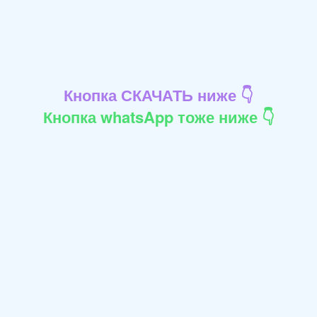
Кнопка СКАЧАТЬ ниже 👇
Кнопка whatsApp тоже ниже 👇