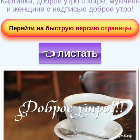
Картинка, доброе утро с кофе, мужчине
и женщине с надписью доброе утро!
Перейти на быструю версию страницы
👈 листать
Загрузка картинки...