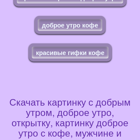
доброе утро кофе
красивые гифки кофе
Скачать картинку с добрым
утром, доброе утро,
открытку, картинку доброе
утро с кофе, мужчине и