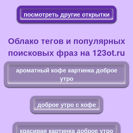
посмотреть другие открытки
Облако тегов и популярных
поисковых фраз на 123ot.ru
ароматный кофе картинка доброе
утро
доброе утро с кофе
красивая картинка доброе утро