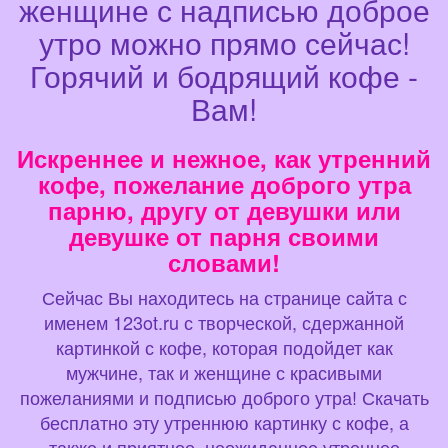
женщине с надписью доброе
утро можно прямо сейчас!
Горячий и бодрящий кофе -
Вам!
Искреннее и нежное, как утренний
кофе, пожелание доброго утра
парню, другу от девушки или
девушке от парня своими
словами!
Сейчас Вы находитесь на странице сайта с
именем 123ot.ru с творческой, сдержанной
картинкой с кофе, которая подойдет как
мужчине, так и женщине с красивыми
пожеланиями и подписью доброго утра! Скачать
бесплатно эту утреннюю картинку с кофе, а
также и приятное, неожиданное утреннее