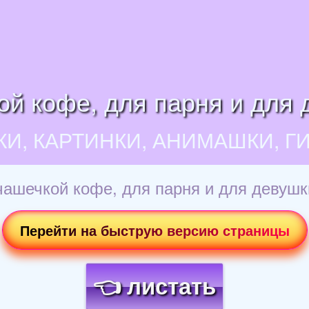
ой кофе, для парня и для
КИ, КАРТИНКИ, АНИМАШКИ, Г
 чашечкой кофе, для парня и для девушк
Перейти на быструю версию страницы
👈 листать