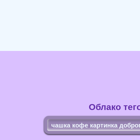
Облако тег
чашка кофе картинка доброг