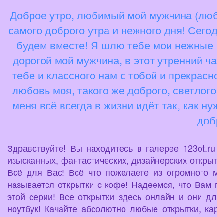
Доброе утро, любимый мой мужчина (люби
самого доброго утра и нежного дня! Сего
будем вместе! Я шлю тебе мои нежные п
дорогой мой мужчина, в этот утренний ч
тебе и классного нам с тобой и прекрас
любовь моя, такого же доброго, светлого,
меня всё всегда в жизни идёт так, как ну
доб
Здравствуйте! Вы находитесь в галерее 123ot.r
изысканных, фантастических, дизайнерских открыт
Всё для Вас! Всё что пожелаете из огромного 
называется открытки с кофе! Надеемся, что Вам 
этой серии! Все открытки здесь онлайн и они д
ноутбук! Качайте абсолютно любые открытки, ка