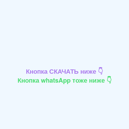
Кнопка СКАЧАТЬ ниже 👇
Кнопка whatsApp тоже ниже 👇