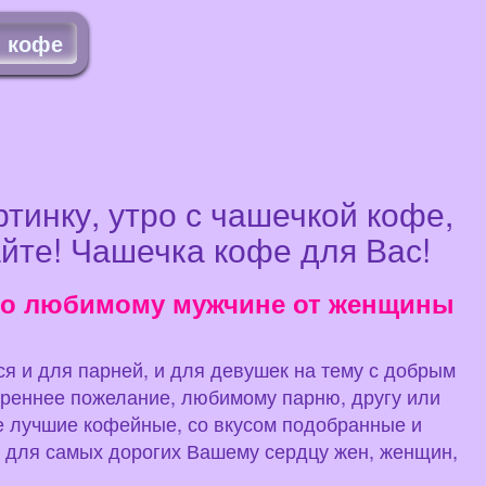
и кофе
ртинку, утро с чашечкой кофе,
йте! Чашечка кофе для Вас!
тро любимому мужчине от женщины
ся и для парней, и для девушек на тему с добрым
утреннее пожелание, любимому парню, другу или
ые лучшие кофейные, со вкусом подобранные и
м для самых дорогих Вашему сердцу жен, женщин,