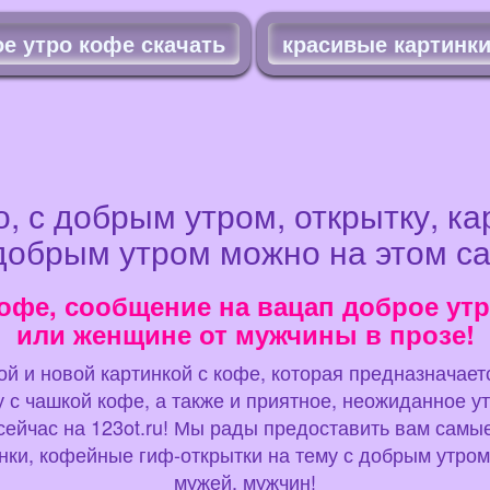
е утро кофе скачать
красивые картинк
, с добрым утром, открытку, ка
 добрым утром можно на этом са
 кофе, сообщение на вацап доброе у
или женщине от мужчины в прозе!
вой и новой картинкой с кофе, которая предназначает
у с чашкой кофе, а также и приятное, неожиданное 
сейчас на 123ot.ru! Мы рады предоставить вам сам
инки, кофейные гиф-открытки на тему с добрым утро
мужей, мужчин!