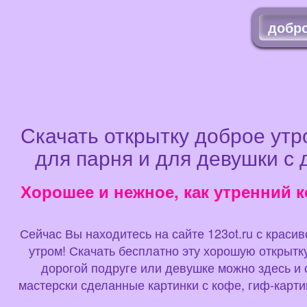
добро
Скачать открытку доброе утро
для парня и для девушки с
Хорошее и нежное, как утренний
Сейчас Вы находитесь на сайте 123ot.ru с краси
утром! Скачать бесплатно эту хорошую открытк
дорогой подруге или девушке можно здесь и 
мастерски сделанные картинки с кофе, гиф-карт