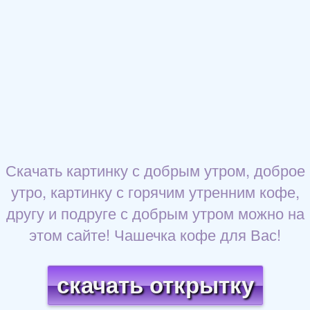
Скачать картинку с добрым утром, доброе
утро, картинку с горячим утренним кофе,
другу и подруге с добрым утром можно на
этом сайте! Чашечка кофе для Вас!
скачать открытку