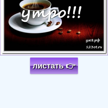
листать 👉