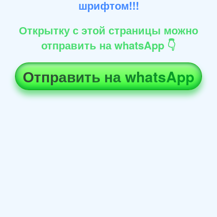
шрифтом!!!
Открытку с этой страницы можно
отправить на whatsApp 👇
Отправить на whatsApp