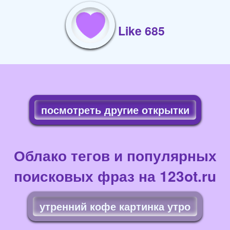
Like 685
посмотреть другие открытки
Облако тегов и популярных
поисковых фраз на 123ot.ru
утренний кофе картинка утро