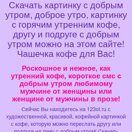
Скачать картинку с добрым
утром, доброе утро, картинку
с горячим утренним кофе,
другу и подруге с добрым
утром можно на этом сайте!
Чашечка кофе для Вас!
Роскошное и нежное, как
утренний кофе, короткое смс с
добрым утром любимому
мужчине от женщины или
женщине от мужчины в прозе!
Сейчас Вы находитесь на 123ot.ru с
художественной, красивой, кофейной картинкой
с кофе, которую можно переслать другу или
подруге на тему с добрым утром! Скачать