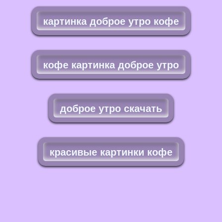
картинка доброе утро кофе
кофе картинка доброе утро
доброе утро скачать
красивые картинки кофе