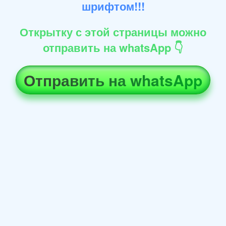
шрифтом!!!
Открытку с этой страницы можно
отправить на whatsApp 👇
Отправить на whatsApp