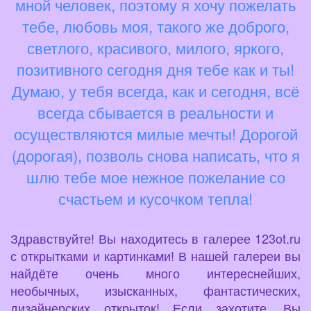
мной человек, поэтому я хочу пожелать
тебе, любовь моя, такого же доброго,
светлого, красивого, милого, яркого,
позитивного сегодня дня тебе как и ты!
Думаю, у тебя всегда, как и сегодня, всё
всегда сбывается в реальности и
осуществляются милые мечты! Дорогой
(дорогая), позволь снова написать, что я
шлю тебе мое нежное пожелание со
счастьем и кусочком тепла!
Здравствуйте! Вы находитесь в галерее 123ot.ru
с открытками и картинками! В нашей галереи вы
найдёте очень много интереснейших,
необычных, изысканных, фантастических,
дизайнерских открыток! Если захотите, Вы