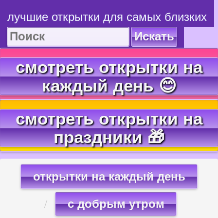
лучшие открытки для самых близких
Искать
смотреть открытки на
каждый день 😊
смотреть открытки на
праздники 🎁
открытки на каждый день
с добрым утром