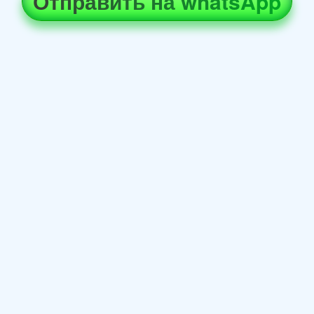
Отправить на whatsApp