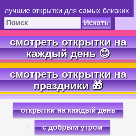
лучшие открытки для самых близких
Искать
смотреть открытки на
каждый день 😊
смотреть открытки на
праздники 🎁
открытки на каждый день
с добрым утром