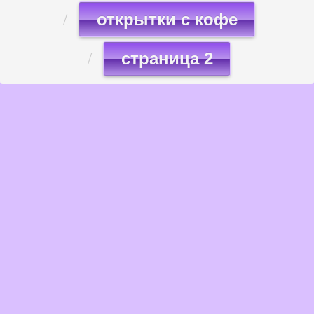
открытки с кофе
страница 2