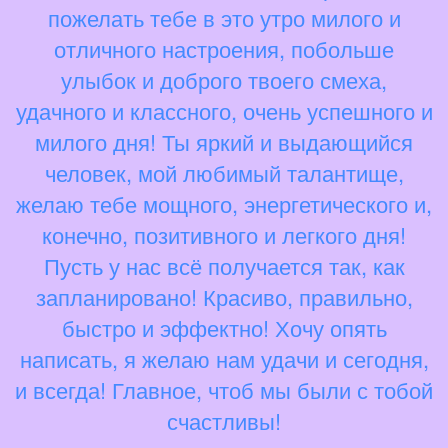
пожелать тебе в это утро милого и
отличного настроения, побольше
улыбок и доброго твоего смеха,
удачного и классного, очень успешного и
милого дня! Ты яркий и выдающийся
человек, мой любимый талантище,
желаю тебе мощного, энергетического и,
конечно, позитивного и легкого дня!
Пусть у нас всё получается так, как
запланировано! Красиво, правильно,
быстро и эффектно! Хочу опять
написать, я желаю нам удачи и сегодня,
и всегда! Главное, чтоб мы были с тобой
счастливы!