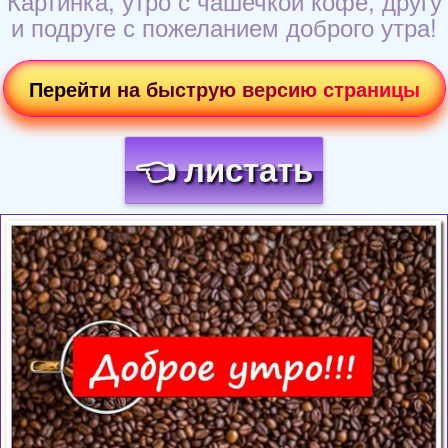
Картинка, утро с чашечкой кофе, другу
и подруге с пожеланием доброго утра!
Перейти на быструю версию страницы
👈 листать
Загрузка картинки...