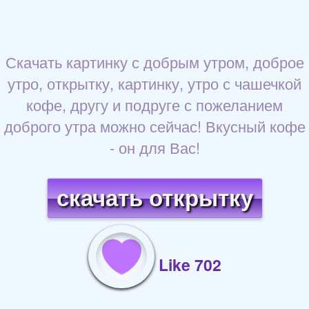
Скачать картинку с добрым утром, доброе
утро, открытку, картинку, утро с чашечкой
кофе, другу и подруге с пожеланием
доброго утра можно сейчас! Вкусный кофе
- он для Вас!
скачать открытку
Like 702