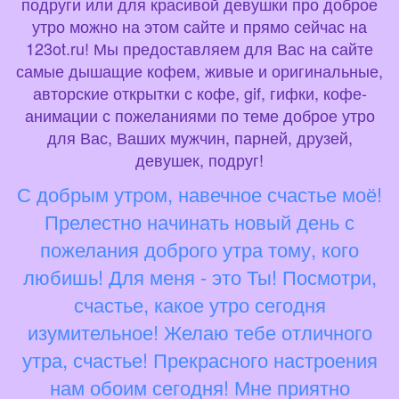
подруги или для красивой девушки про доброе
утро можно на этом сайте и прямо сейчас на
123ot.ru! Мы предоставляем для Вас на сайте
самые дышащие кофем, живые и оригинальные,
авторские открытки с кофе, gif, гифки, кофе-
анимации с пожеланиями по теме доброе утро
для Вас, Ваших мужчин, парней, друзей,
девушек, подруг!
С добрым утром, навечное счастье моё!
Прелестно начинать новый день с
пожелания доброго утра тому, кого
любишь! Для меня - это Ты! Посмотри,
счастье, какое утро сегодня
изумительное! Желаю тебе отличного
утра, счастье! Прекрасного настроения
нам обоим сегодня! Мне приятно