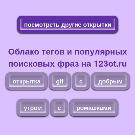
посмотреть другие открытки
Облако тегов и популярных
поисковых фраз на 123ot.ru
открытка
gif
с
добрым
утром
с
ромашками