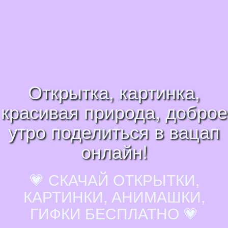
Открытка, картинка,
красивая природа, доброе
утро поделиться в вацап
онлайн!
💗 СКАЧАЙ ОТКРЫТКИ,
КАРТИНКИ, АНИМАШКИ,
ГИФКИ БЕСПЛАТНО 💗