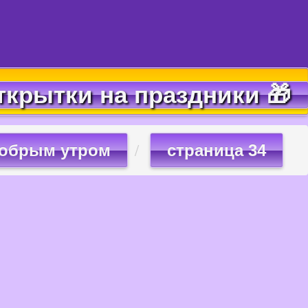
ткрытки на праздники 🎁
добрым утром
страница 34