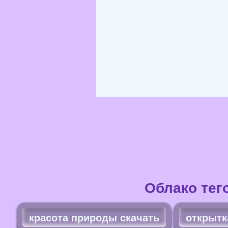
Облако тег
красота природы скачать
открытк