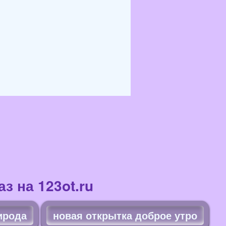
з на 123ot.ru
ирода
новая открытка доброе утро