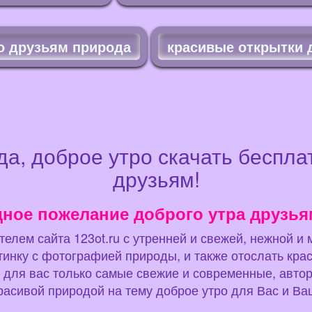
о друзьям природа
красивые открытки 
да, доброе утро скачать беспл
друзьям!
дное пожелание доброго утра друзья
елем сайта 123ot.ru с утренней и свежей, нежной и
тинку с фотографией природы, и также отослать кр
для вас только самые свежие и современные, авторск
расивой природой на тему доброе утро для Вас и В