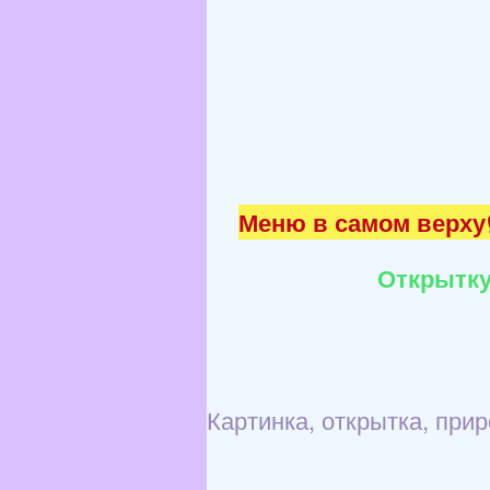
Меню в самом верху☝
Открытку
Картинка, открытка, при