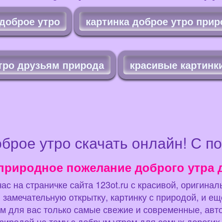
доброе утро
картинка доброе утро прир
тро друзьям природа
красивые картинк
оброе утро скачать онлайн! С п
природное пожелание доброго утра 
ас на страничке сайта 123ot.ru с красивой, оригина
 замечательную открытку, картинку с природой, и е
для вас только самые свежие и современные, авторс
риродой на тему с добрым утром для самых дороги