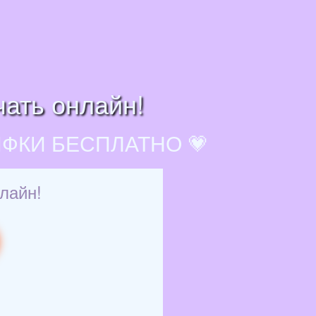
чать онлайн!
ИФКИ БЕСПЛАТНО 💗
нлайн!