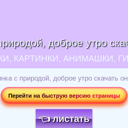
природой, доброе утро ска
КИ, КАРТИНКИ, АНИМАШКИ, Г
нка с природой, доброе утро скачать о
Перейти на быструю версию страницы
👈 листать