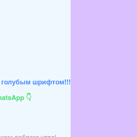
 голубым шрифтом!!!
atsApp 👇
ием доброго утра!