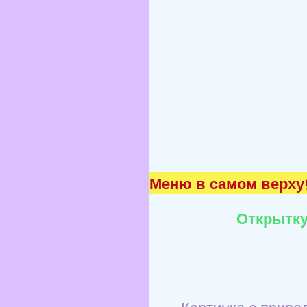
Меню в самом верху☝
Открытку
Картинка с приро