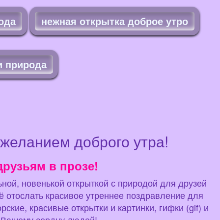
ода
нежная открытка доброе утро
и природа
ожеланием доброго утра!
друзьям в прозе!
льной, новенькой открыткой с природой для друзей
щё отослать красивое утреннее поздравление для
кие, красивые открытки и картинки, гифки (gif) и
х Вашему сердцу людей!