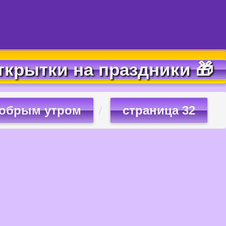
ткрытки на праздники 🎁
добрым утром
страница 32