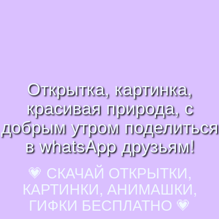
Открытка, картинка,
красивая природа, с
добрым утром поделиться
в whatsApp друзьям!
💗 СКАЧАЙ ОТКРЫТКИ,
КАРТИНКИ, АНИМАШКИ,
ГИФКИ БЕСПЛАТНО 💗