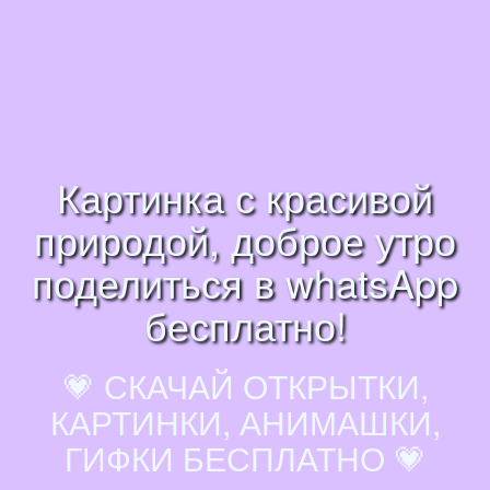
Картинка с красивой
природой, доброе утро
поделиться в whatsApp
бесплатно!
💗 СКАЧАЙ ОТКРЫТКИ,
КАРТИНКИ, АНИМАШКИ,
ГИФКИ БЕСПЛАТНО 💗