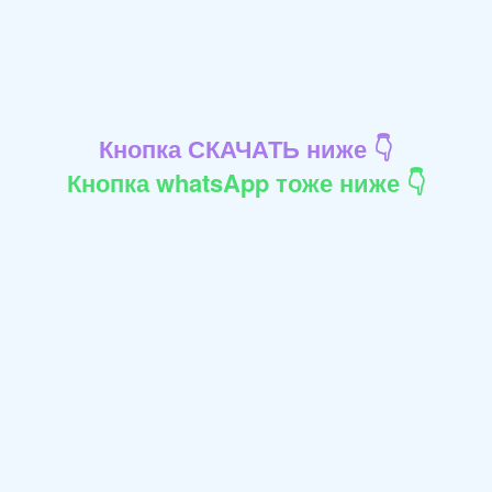
Кнопка СКАЧАТЬ ниже 👇
Кнопка whatsApp тоже ниже 👇