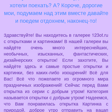
хотели поехать? А? Короче, дорогие
мои, подумаем над этим вместе давайте
и поедем отдохнем, наконец-то!
Здравствуйте! Вы находитесь в галерее 123ot.ru
с открытками и картинками! В нашей галереи вы
найдёте очень много интереснейших,
необычных, изысканных, фантастических,
дизайнерских открыток! Если захотите, Вы
найдёте здесь и самые простые открытки и
картинки, без каких-либо изощрений! Всё для
Вас! Всё что пожелаете из огромного мира
праздничных изображений! Сейчас перед Вами
открытка из серии с добрым утром! Категория
называется открытки с добрым утром! Надеемся,
что Вам понравилась открытка Картинка с
природой, доброе утро отправить на вацап