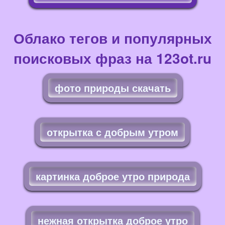
Облако тегов и популярных
поисковых фраз на 123ot.ru
фото природы скачать
открытка с добрым утром
картинка доброе утро природа
нежная открытка доброе утро