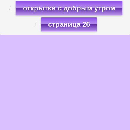
открытки с добрым утром
страница 26