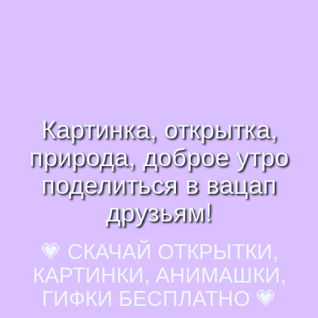
Картинка, открытка,
природа, доброе утро
поделиться в вацап
друзьям!
💗 СКАЧАЙ ОТКРЫТКИ,
КАРТИНКИ, АНИМАШКИ,
ГИФКИ БЕСПЛАТНО 💗