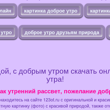
нлайн
картинка доброе утро
картинк
 утро
доброе утро друзьям природа
дой, с добрым утром скачать он
утра!
ак утренний рассвет, пожелание доб
аходитесь на сайте 123ot.ru с оригинальной и крас
тную картинку (фото) с красивой природой, также о