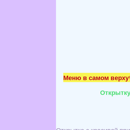
Меню в самом верху☝
Открытку
Открытка с красивой при