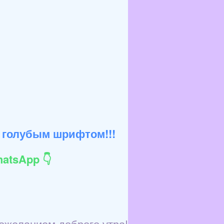
 голубым шрифтом!!!
atsApp 👇
пожеланием доброго утра!