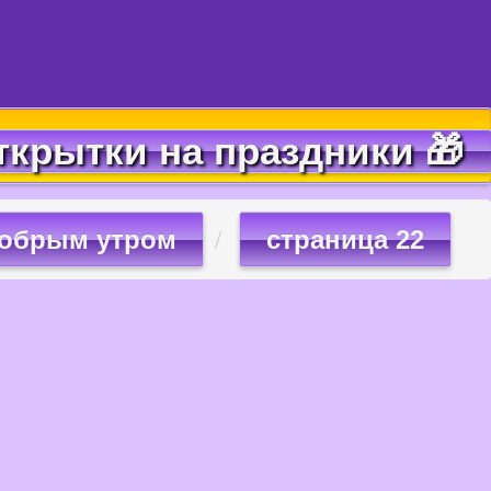
ткрытки на праздники 🎁
добрым утром
страница 22