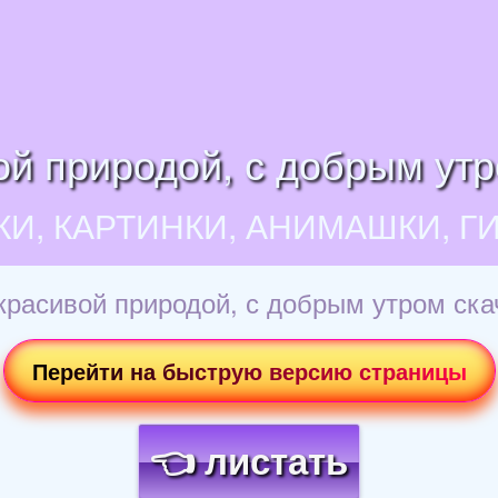
ой природой, с добрым утр
КИ, КАРТИНКИ, АНИМАШКИ, Г
красивой природой, с добрым утром ска
Перейти на быструю версию страницы
👈 листать