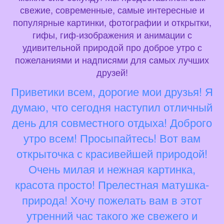
свежие, современные, самые интересные и
популярные картинки, фотографии и открытки,
гифы, гиф-изображения и анимации с
удивительной природой про доброе утро с
пожеланиями и надписями для самых лучших
друзей!
Приветики всем, дорогие мои друзья! Я
думаю, что сегодня наступил отличный
день для совместного отдыха! Доброго
утро всем! Просыпайтесь! Вот вам
открыточка с красивейшей природой!
Очень милая и нежная картинка,
красота просто! Прелестная матушка-
природа! Хочу пожелать вам в этот
утренний час такого же свежего и