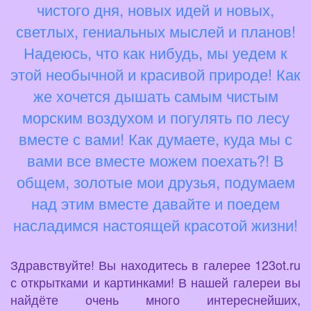
чистого дня, новых идей и новых,
светлых, гениальных мыслей и планов!
Надеюсь, что как нибудь, мы уедем к
этой необычной и красивой природе! Как
же хочется дышать самым чистым
морским воздухом и погулять по лесу
вместе с вами! Как думаете, куда мы с
вами все вместе можем поехать?! В
общем, золотые мои друзья, подумаем
над этим вместе давайте и поедем
насладимся настоящей красотой жизни!
Здравствуйте! Вы находитесь в галерее 123ot.ru
с открытками и картинками! В нашей галереи вы
найдёте очень много интереснейших,