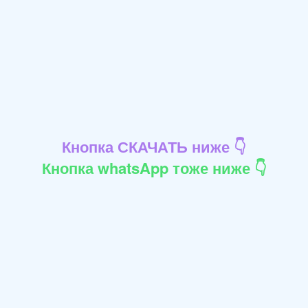
Кнопка СКАЧАТЬ ниже 👇
Кнопка whatsApp тоже ниже 👇