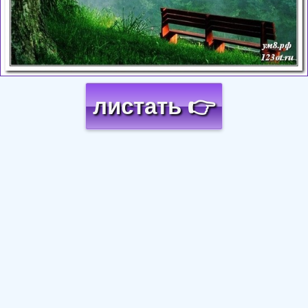
листать 👉