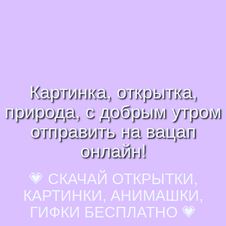
Картинка, открытка,
природа, с добрым утром
отправить на вацап
онлайн!
💗 СКАЧАЙ ОТКРЫТКИ,
КАРТИНКИ, АНИМАШКИ,
ГИФКИ БЕСПЛАТНО 💗