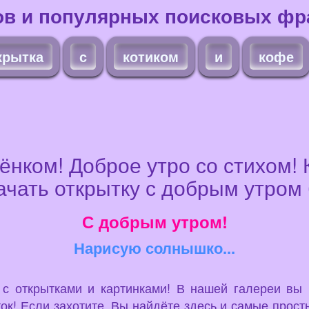
ов и популярных поисковых фра
крытка
с
котиком
и
кофе
ёнком! Доброе утро со стихом! К
ачать открытку с добрым утром
С добрым утром!
Нарисую солнышко...
u с открытками и картинками! В нашей галереи вы
ок! Если захотите, Вы найдёте здесь и самые просты