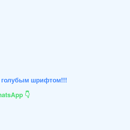
 голубым шрифтом!!!
atsApp 👇