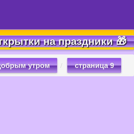
ткрытки на праздники 🎁
 добрым утром
страница 9