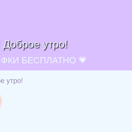
 Доброе утро!
ИФКИ БЕСПЛАТНО 💗
е утро!