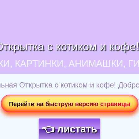
ткрытка с котиком и кофе!
КИ, КАРТИНКИ, АНИМАШКИ, Г
ьная Открытка с котиком и кофе! Добро
Перейти на быструю версию страницы
👈 листать