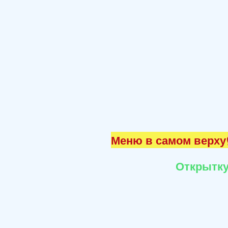
Меню в самом верху☝
Открытку