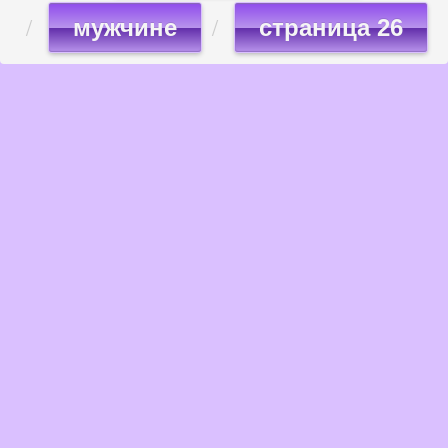
мужчине
страница 26