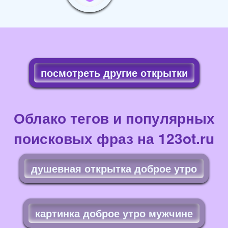
посмотреть другие открытки
Облако тегов и популярных
поисковых фраз на 123ot.ru
душевная открытка доброе утро
картинка доброе утро мужчине