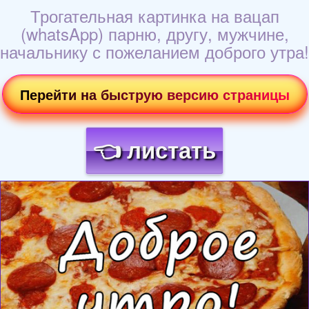
Трогательная картинка на вацап
(whatsApp) парню, другу, мужчине,
начальнику с пожеланием доброго утра!
Перейти на быструю версию страницы
👈 листать
Загрузка картинки...