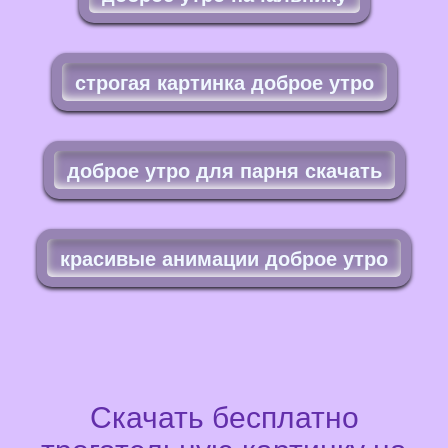
строгая картинка доброе утро
доброе утро для парня скачать
красивые анимации доброе утро
Скачать бесплатно