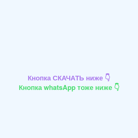
Кнопка СКАЧАТЬ ниже 👇
Кнопка whatsApp тоже ниже 👇