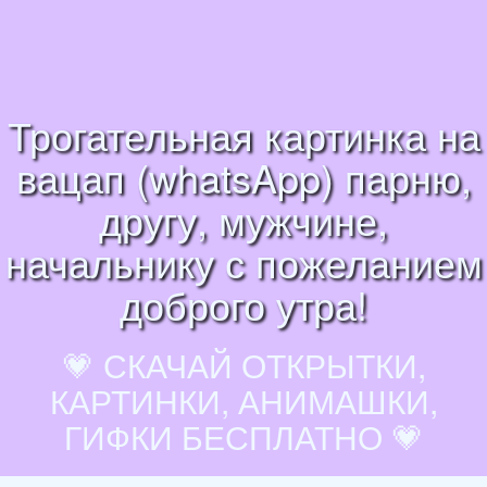
Трогательная картинка на
вацап (whatsApp) парню,
другу, мужчине,
начальнику с пожеланием
доброго утра!
💗 СКАЧАЙ ОТКРЫТКИ,
КАРТИНКИ, АНИМАШКИ,
ГИФКИ БЕСПЛАТНО 💗