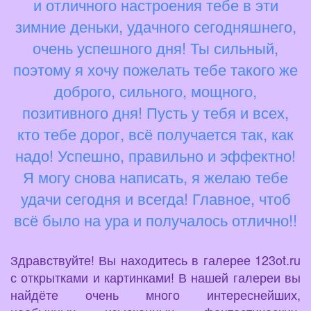
и отличного настроения тебе в эти
зимние деньки, удачного сегодняшнего,
очень успешного дня! Ты сильный,
поэтому я хочу пожелать тебе такого же
доброго, сильного, мощного,
позитивного дня! Пусть у тебя и всех,
кто тебе дорог, всё получается так, как
надо! Успешно, правильно и эффектно!
Я могу снова написать, я желаю тебе
удачи сегодня и всегда! Главное, чтоб
всё было на ура и получалось отлично!!
Здравствуйте! Вы находитесь в галерее 123ot.ru
с открытками и картинками! В нашей галереи вы
найдёте очень много интереснейших,