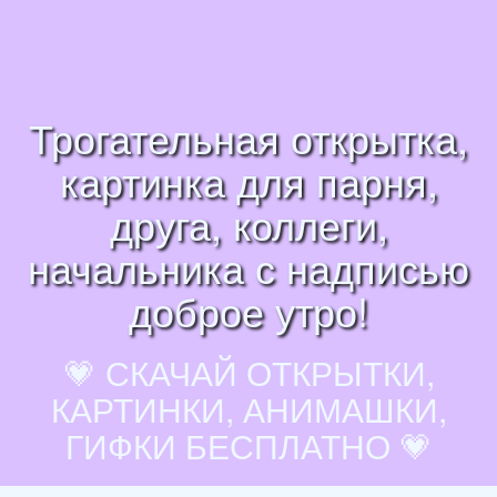
Трогательная открытка,
картинка для парня,
друга, коллеги,
начальника с надписью
доброе утро!
💗 СКАЧАЙ ОТКРЫТКИ,
КАРТИНКИ, АНИМАШКИ,
ГИФКИ БЕСПЛАТНО 💗