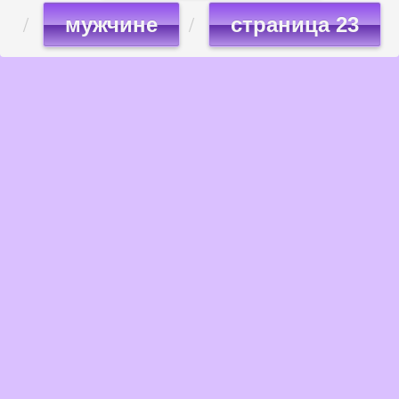
мужчине
страница 23