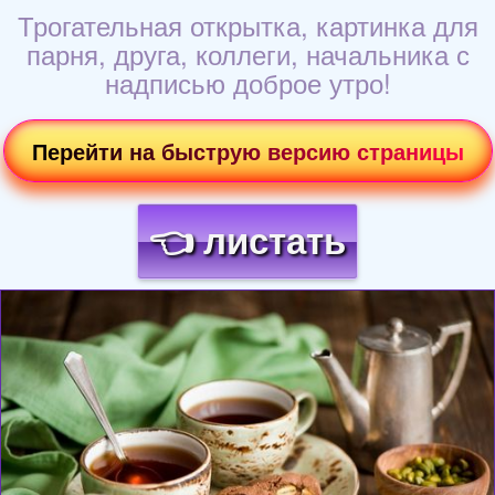
Трогательная открытка, картинка для
парня, друга, коллеги, начальника с
надписью доброе утро!
Перейти на быструю версию страницы
👈 листать
Загрузка картинки...