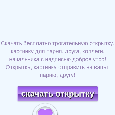
Скачать бесплатно трогательную открытку,
картинку для парня, друга, коллеги,
начальника с надписью доброе утро!
Открытка, картинка отправить на вацап
парню, другу!
скачать открытку