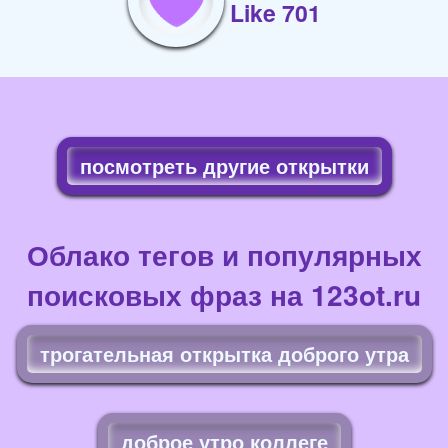
Like 701
посмотреть другие открытки
Облако тегов и популярных
поисковых фраз на 123ot.ru
трогательная открытка доброго утра
доброе утро коллеге