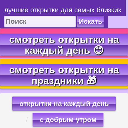
лучшие открытки для самых близких
Искать
смотреть открытки на
каждый день 😊
смотреть открытки на
праздники 🎁
открытки на каждый день
с добрым утром