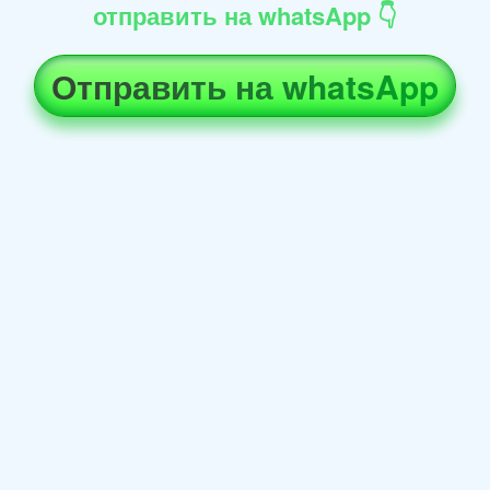
отправить на whatsApp 👇
Отправить на whatsApp