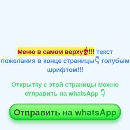
Меню в самом верху☝!!!
Текст
пожелания в конце страницы👇 голубым
шрифтом!!!
Открытку с этой страницы можно
отправить на whatsApp 👇
Отправить на whatsApp