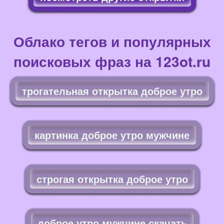
Облако тегов и популярных
поисковых фраз на 123ot.ru
трогательная открытка доброе утро
картинка доброе утро мужчине
строгая открытка доброе утро
доброе утро мужчине скачать