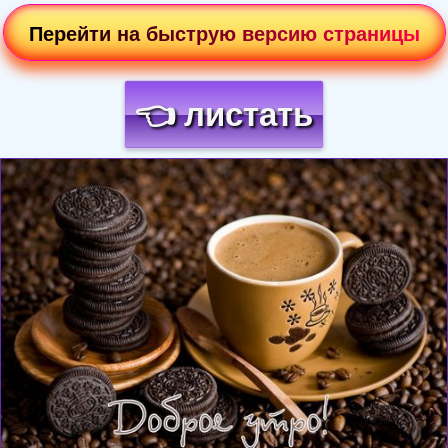
Перейти на быструю версию страницы
👈 листать
Загрузка картинки...