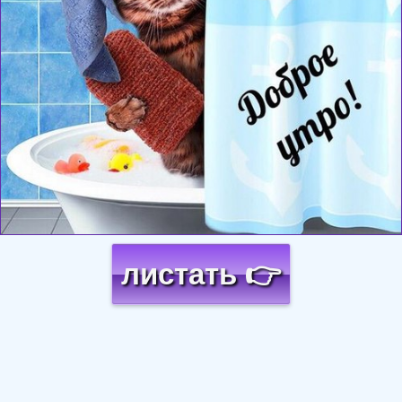
листать 👉