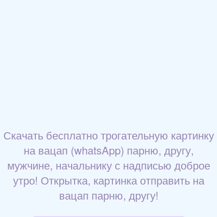
Скачать бесплатно трогательную картинку
на вацап (whatsApp) парню, другу,
мужчине, начальнику с надписью доброе
утро! Открытка, картинка отправить на
вацап парню, другу!