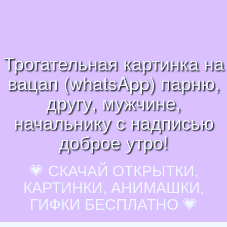
Трогательная картинка на
вацап (whatsApp) парню,
другу, мужчине,
начальнику с надписью
доброе утро!
💗 СКАЧАЙ ОТКРЫТКИ,
КАРТИНКИ, АНИМАШКИ,
ГИФКИ БЕСПЛАТНО 💗