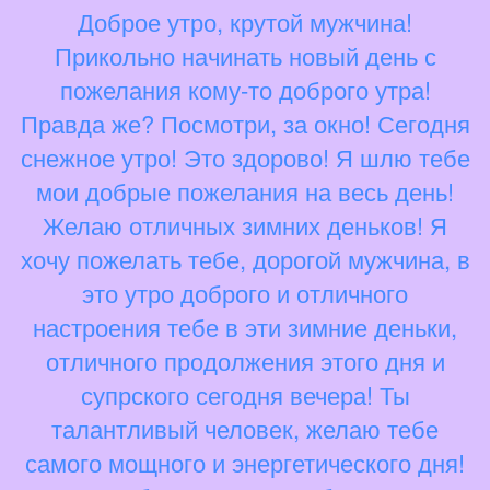
Доброе утро, крутой мужчина!
Прикольно начинать новый день с
пожелания кому-то доброго утра!
Правда же? Посмотри, за окно! Сегодня
снежное утро! Это здорово! Я шлю тебе
мои добрые пожелания на весь день!
Желаю отличных зимних деньков! Я
хочу пожелать тебе, дорогой мужчина, в
это утро доброго и отличного
настроения тебе в эти зимние деньки,
отличного продолжения этого дня и
супрского сегодня вечера! Ты
талантливый человек, желаю тебе
самого мощного и энергетического дня!