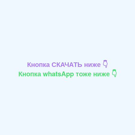
Кнопка СКАЧАТЬ ниже 👇
Кнопка whatsApp тоже ниже 👇