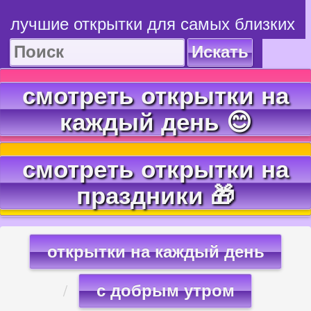
лучшие открытки для самых близких
Искать
смотреть открытки на
каждый день 😊
смотреть открытки на
праздники 🎁
открытки на каждый день
с добрым утром