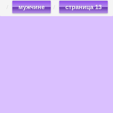
мужчине
страница 13