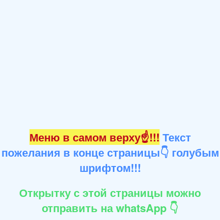
Меню в самом верху☝!!!
Текст
пожелания в конце страницы👇 голубым
шрифтом!!!
Открытку с этой страницы можно
отправить на whatsApp 👇