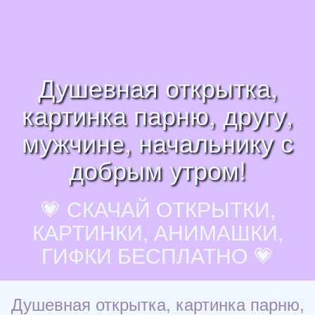
Душевная открытка,
картинка парню, другу,
мужчине, начальнику с
добрым утром!
💗 СКАЧАЙ ОТКРЫТКИ,
КАРТИНКИ, АНИМАШКИ,
ГИФКИ БЕСПЛАТНО 💗
Душевная открытка, картинка парню,