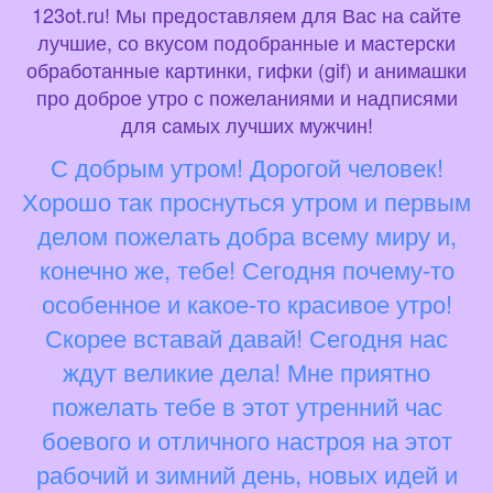
123ot.ru! Мы предоставляем для Вас на сайте
лучшие, со вкусом подобранные и мастерски
обработанные картинки, гифки (gif) и анимашки
про доброе утро с пожеланиями и надписями
для самых лучших мужчин!
С добрым утром! Дорогой человек!
Хорошо так проснуться утром и первым
делом пожелать добра всему миру и,
конечно же, тебе! Сегодня почему-то
особенное и какое-то красивое утро!
Скорее вставай давай! Сегодня нас
ждут великие дела! Мне приятно
пожелать тебе в этот утренний час
боевого и отличного настроя на этот
рабочий и зимний день, новых идей и