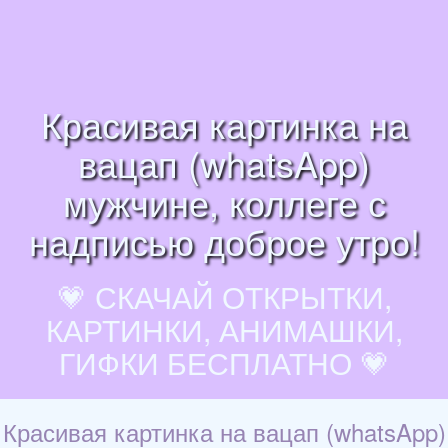
Красивая картинка на
вацап (whatsApp)
мужчине, коллеге с
надписью доброе утро!
💗 СКАЧАЙ ОТКРЫТКИ,
КАРТИНКИ, АНИМАШКИ,
ГИФКИ БЕСПЛАТНО 💗
Красивая картинка на вацап (whatsApp)