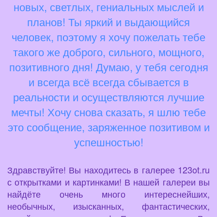
новых, светлых, гениальных мыслей и
планов! Ты яркий и выдающийся
человек, поэтому я хочу пожелать тебе
такого же доброго, сильного, мощного,
позитивного дня! Думаю, у тебя сегодня
и всегда всё всегда сбывается в
реальности и осуществляются лучшие
мечты! Хочу снова сказать, я шлю тебе
это сообщение, заряженное позитивом и
успешностью!
Здравствуйте! Вы находитесь в галерее 123ot.ru
с открытками и картинками! В нашей галереи вы
найдёте очень много интереснейших,
необычных, изысканных, фантастических,