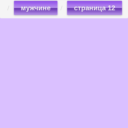
мужчине
страница 12