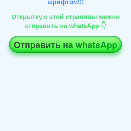
шрифтом!!!
Открытку с этой страницы можно
отправить на whatsApp 👇
Отправить на whatsApp