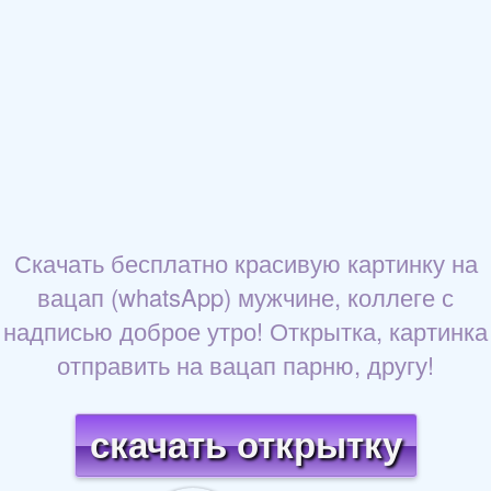
Скачать бесплатно красивую картинку на
вацап (whatsApp) мужчине, коллеге с
надписью доброе утро! Открытка, картинка
отправить на вацап парню, другу!
скачать открытку