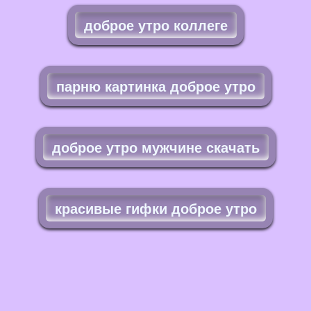
доброе утро коллеге
парню картинка доброе утро
доброе утро мужчине скачать
красивые гифки доброе утро