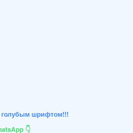
 голубым шрифтом!!!
atsApp 👇