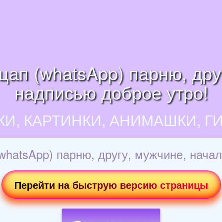
цап (whatsApp) парню, дру
надписью доброе утро!
КИ, КАРТИНКИ, АНИМАШКИ, Г
whatsApp) парню, другу, мужчине, нача
Перейти на быструю версию страницы