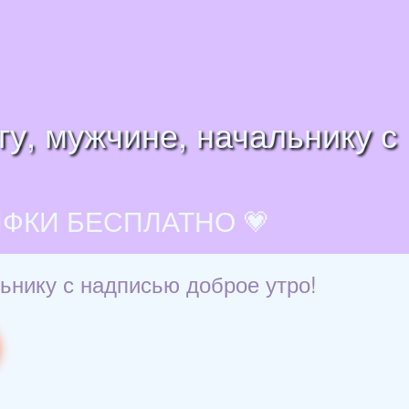
гу, мужчине, начальнику с
ИФКИ БЕСПЛАТНО 💗
льнику с надписью доброе утро!