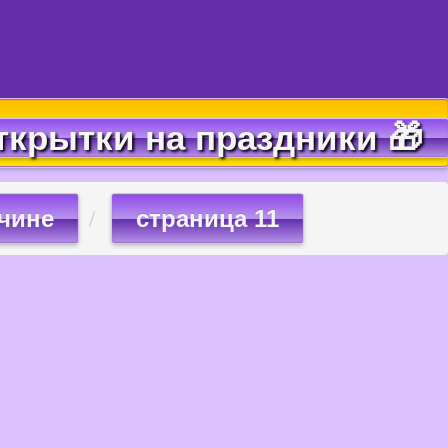
ткрытки на праздники 🎁
чине
страница 11