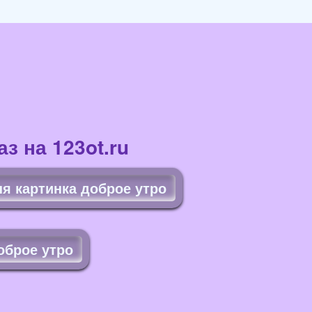
з на 123ot.ru
я картинка доброе утро
оброе утро