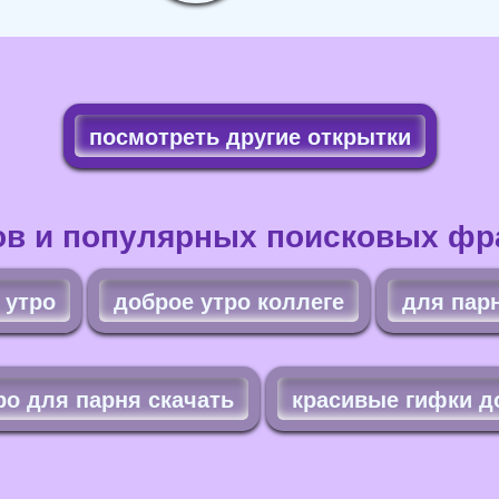
посмотреть другие открытки
ов и популярных поисковых фра
 утро
доброе утро коллеге
для парн
ро для парня скачать
красивые гифки д