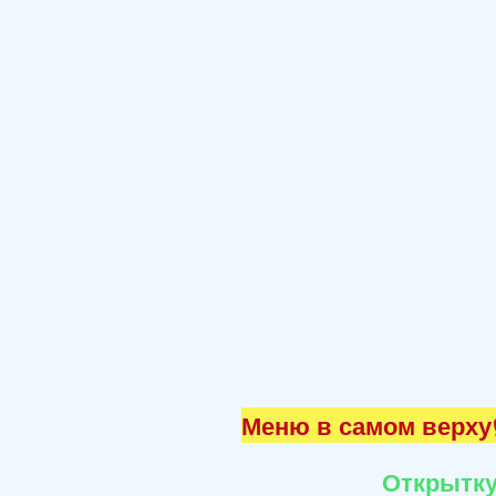
Меню в самом верху☝
Открытку