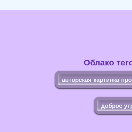
Облако тег
авторская картинка про
доброе ут