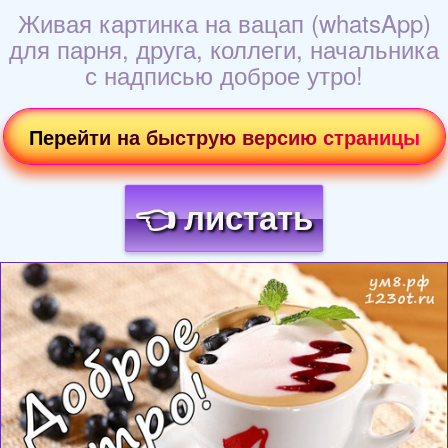
Живая картинка на вацап (whatsApp)
для парня, друга, коллеги, начальника
с надписью доброе утро!
Перейти на быструю версию страницы
👈 листать
Загрузка картинки...