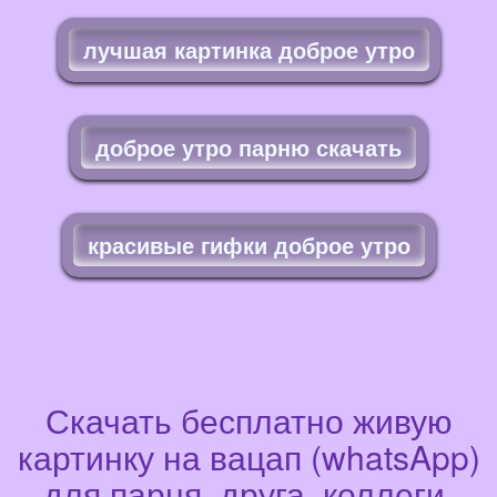
лучшая картинка доброе утро
доброе утро парню скачать
красивые гифки доброе утро
Скачать бесплатно живую
картинку на вацап (whatsApp)
для парня, друга, коллеги,