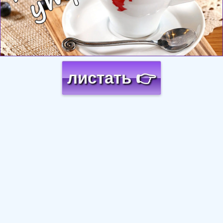
листать 👉