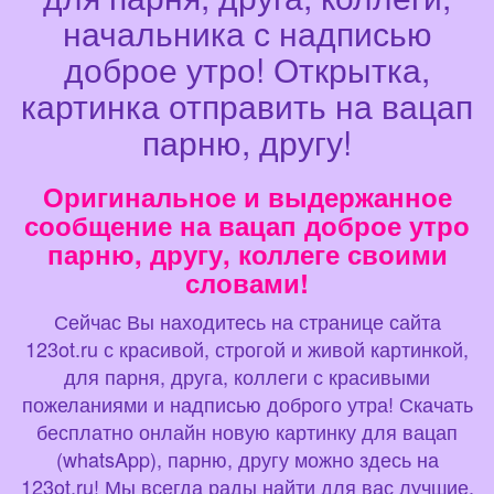
начальника с надписью
доброе утро! Открытка,
картинка отправить на вацап
парню, другу!
Оригинальное и выдержанное
сообщение на вацап доброе утро
парню, другу, коллеге своими
словами!
Сейчас Вы находитесь на странице сайта
123ot.ru с красивой, строгой и живой картинкой,
для парня, друга, коллеги с красивыми
пожеланиями и надписью доброго утра! Скачать
бесплатно онлайн новую картинку для вацап
(whatsApp), парню, другу можно здесь на
123ot.ru! Мы всегда рады найти для вас лучшие,