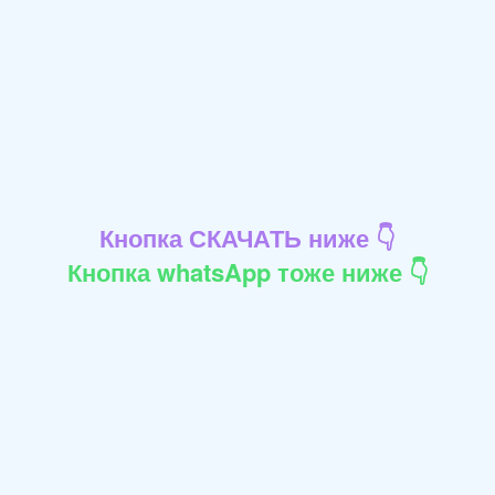
Кнопка СКАЧАТЬ ниже 👇
Кнопка whatsApp тоже ниже 👇