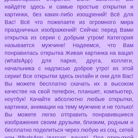
найдёте здесь и самые простые открытки и
картинки, без каких-либо изощрений! Всё для
Вас! Всё что пожелаете из огромного мира
праздничных изображений! Сейчас перед Вами
открытка из серии с добрым утром! Категория
называется мужчине! Надеемся, что Вам
понравилась открытка Живая картинка на вацап
(whatsApp) для парня, друга, коллеги,
начальника с надписью доброе утро! из этой
серии! Все открытки здесь онлайн и они для Вас!
Вы можете бесплатно скачать их в высоком
качестве на свой телефон, планшет, компьютер,
ноутбук! Качайте абсолютно любые открытки,
картинки, анимации на тему мужчине и не только!
Вы можете легко отправить понравившиеся
изображения своим друзьям, близким, родным и
бесплатно поделиться через любую из соц. сетей
или WhatsApp (ватсап, вацап). Под открыткой