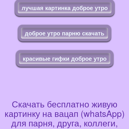
лучшая картинка доброе утро
доброе утро парню скачать
красивые гифки доброе утро
Скачать бесплатно живую
картинку на вацап (whatsApp)
для парня, друга, коллеги,