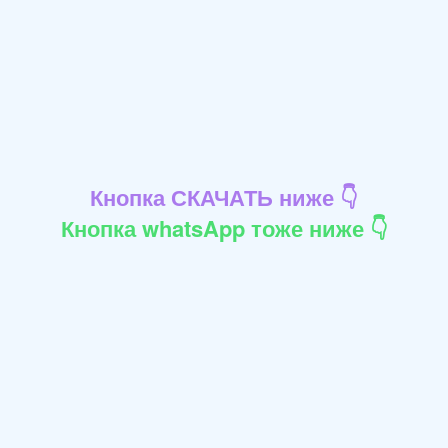
Кнопка СКАЧАТЬ ниже 👇
Кнопка whatsApp тоже ниже 👇