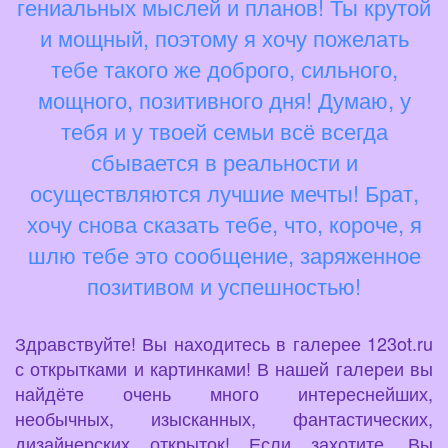
гениальных мыслей и планов! Ты крутой
и мощный, поэтому я хочу пожелать
тебе такого же доброго, сильного,
мощного, позитивного дня! Думаю, у
тебя и у твоей семьи всё всегда
сбывается в реальности и
осуществляются лучшие мечты! Брат,
хочу снова сказать тебе, что, короче, я
шлю тебе это сообщение, заряженное
позитивом и успешностью!
Здравствуйте! Вы находитесь в галерее 123ot.ru
с открытками и картинками! В нашей галереи вы
найдёте очень много интереснейших,
необычных, изысканных, фантастических,
дизайнерских открыток! Если захотите, Вы