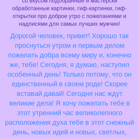
со вкусом подобранные и мастерски
обработанные картинки, гиф-картинки, гиф-
открытки про доброе утро с пожеланиями и
надписями для самых лучших мужчин!
Дорогой человек, привет! Хорошо так
проснуться утром и первым делом
пожелать добра всему миру и, конечно
же, тебе! Сегодня, я думаю, наступил
особенный день! Только потому, что он
единственный в своем роде! Скорее
вставай давай! Сегодня нас ждут
великие дела! Я хочу пожелать тебе в
этот утренний час великолепного
расположения духа тебе в этот снежный
день, новых идей и новых, светлых,