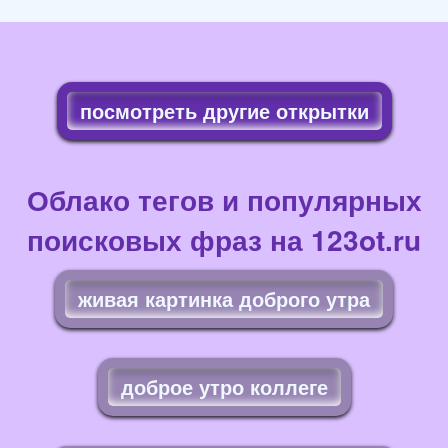
посмотреть другие открытки
Облако тегов и популярных
поисковых фраз на 123ot.ru
живая картинка доброго утра
доброе утро коллеге